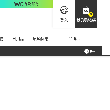
门店 及 服务
0
登入
我的购物袋
物
日用品
原箱优惠
品牌