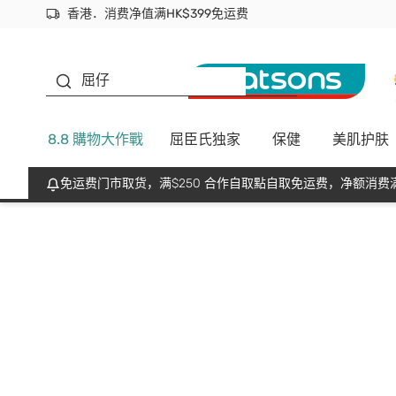
香港．消费净值满HK$399免运费
立即成为易赏钱会员尽享独家优惠
首次APP下单买满$450 输入 NEWAPP 即减$50
生蠔BB
屈仔
8.8 購物大作戰
屈臣氏独家
保健
美肌护肤
免运费门市取货，满$250 合作自取點自取免运费，净额消费满