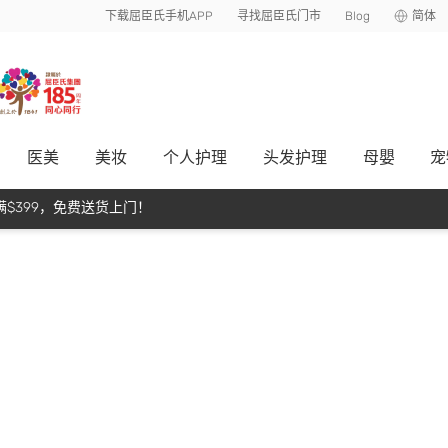
下载屈臣氏手机APP
寻找屈臣氏门市
Blog
简体
医美
美妆
个人护理
头发护理
母嬰
宠
$399，免费送货上门！