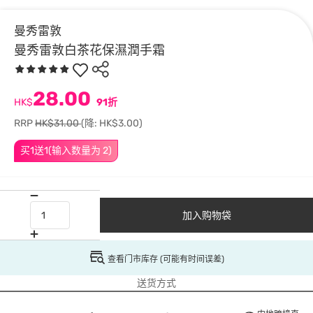
曼秀雷敦
曼秀雷敦白茶花保濕潤手霜
28.00
HK$
91折
RRP
HK$31.00
(降: HK$3.00)
买1送1(输入数量为 2)
加入购物袋
查看门市库存 (可能有时间误差)
送货方式