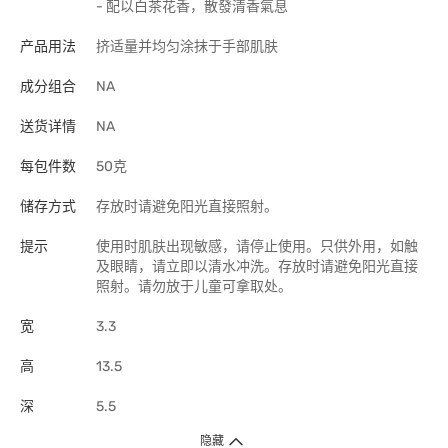
- 配以白茶花香，散發清香氣息
产品用法
挤适量并均匀涂抹于手部肌肤
成分组合
NA
送货详情
NA
每包件数
50克
储存方式
存放时请避免阳光直接照射。
提示
使用时肌肤出现敏感，请停止使用。只供外用，如触
及眼睛，请立即以清水冲洗。存放时请避免阳光直接
照射。请勿放于儿童可拿取处。
宽
3.3
高
13.5
深
5.5
隐藏