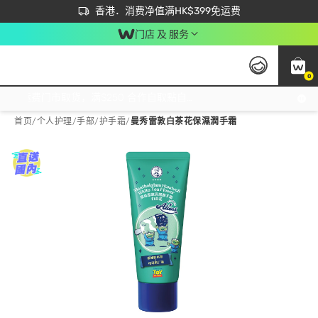
首次APP下单买满$450 输入 NEWAPP 即减$50
立即成为易赏钱会员尽享独家优惠
香港．消费净值满HK$399免运费
门店 及 服务
0
免运费门市取货，满$250 合作自取點自取免运费，净额消费满$399，免费送货上门！
首页
/
个人护理
/
手部
/
护手霜
/
曼秀雷敦白茶花保濕潤手霜