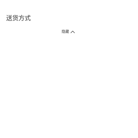
送货方式
1. 送货到府（受卫生署条例规管产品除外 ）
隐藏
订单总额淨值满$399免运费（商户直送产品除外），选取「特快送」并于早
上9点至下午7点下单，最快30分钟内送到​。
2. 门店取货（商户直送产品除外）
超过160间门市满$50免费店取，选取「特快门店取货」最快30分钟可取货。
3. 顺丰智能柜（受卫生署条例规管或商户直送产品除外）
买满$250免费顺丰智能柜自提点自取，服务范围包括香港岛、九龙、新界、
各大小屋邨、屋苑商场等。
4.内地跨境直邮
订单总净值满$500免运费。