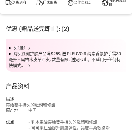
内地跨境直
送货到府
门店取货
合作自取点
邮
优惠 (赠品送完即止): (2)
买1送1
购买任何护肤产品满$259, 送 PLEUVOIR 纯素香氛护手霜30
毫升 - 扁柏木皮革乙支. 数量有限 , 送完即止。不适用于任何特
快模式。
产品资料
描述
帶給雙手持久的滋潤和修護
原产地
中国
优点
- 乳木果油帶給雙手持久的滋潤和修護
- 可可果仁油提升肌膚彈性，讓雙手柔軟嫩滑