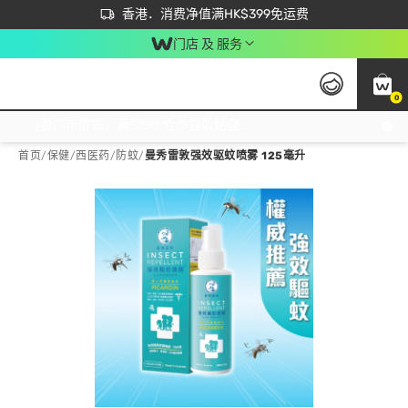
首次APP下单买满$450 输入 NEWAPP 即减$50
立即成为易赏钱会员尽享独家优惠
香港．消费净值满HK$399免运费
门店 及 服务
0
免运费门市取货，满$250 合作自取點自取免运费，净额消费满$399，免费送货上门！
首页
/
保健
/
西医药
/
防蚊
/
曼秀雷敦强效驱蚊喷雾 125毫升