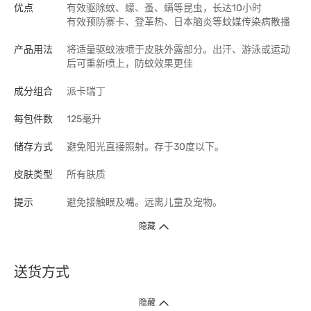
优点
有效驱除蚊、蠓、蚤、螨等昆虫，长达10小时
有效预防寨卡、登革热、日本脑炎等蚊媒传染病散播
产品用法
将适量驱蚊液喷于皮肤外露部分。出汗、游泳或运动
后可重新喷上，防蚊效果更佳
成分组合
派卡瑞丁
每包件数
125毫升
储存方式
避免阳光直接照射。存于30度以下。
皮肤类型
所有肤质
提示
避免接触眼及嘴。远离儿童及宠物。
隐藏
送货方式
1. 送货到府（受卫生署条例规管产品除外 ）
隐藏