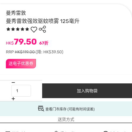
曼秀雷敦
曼秀雷敦强效驱蚊喷雾 125毫升
79.50
HK$
67折
RRP
HK$119.00
(降: HK$39.50)
送电子优惠券
加入购物袋
查看门市库存 (可能有时间误差)
送货方式