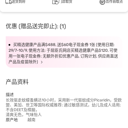
送货到府
门店取货
合作自取点
优惠 (赠品送完即止): (1)
买精选健康产品满$488, 送$60电子现金券 1张 (使用日期:
29/7-10/9, 使用方法: 于屈臣氏网店买精选健康产品$120, 可使
用一张电子现金券; 无额外折扣优惠产品, 订购计划, 供应商直送
产品及疫苗除外)
产品资料
描述
长效驱走蚊蠓蚤螨达10小时，采用新一代驱蚊成分Picaridin，受欧
盟、美加、世卫等国际权威推荐; 通过敏感测试，幼儿及成人适用;
不含DEET及樟脑，
清爽无色，气味怡人
原产地
越南