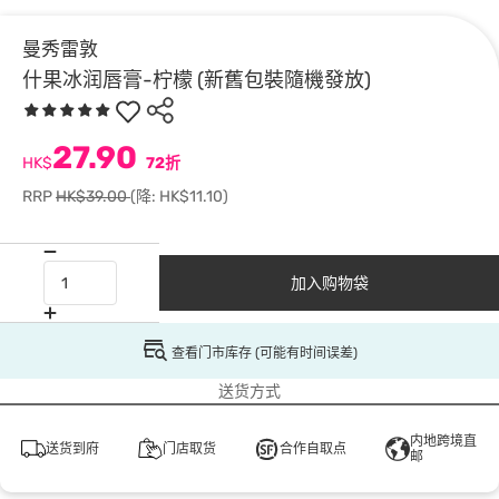
曼秀雷敦
什果冰润唇膏-柠檬 (新舊包裝隨機發放)
27.90
HK$
72折
RRP
HK$39.00
(降: HK$11.10)
加入购物袋
查看门市库存 (可能有时间误差)
送货方式
内地跨境直
送货到府
门店取货
合作自取点
邮