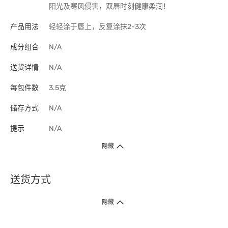
阳光及寒风侵害，双唇时刻健康柔润！
产品用法
轻轻涂于唇上，反复涂抹2-3次
成分组合
N/A
送货详情
N/A
每包件数
3.5克
储存方式
N/A
提示
N/A
隐藏
送货方式
1. 送货到府（受卫生署条例规管产品除外 ）
隐藏
订单总额淨值满$399免运费（商户直送产品除外），选取「特快送」并于早
上9点至下午7点下单，最快30分钟内送到​。