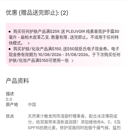
优惠 (赠品送完即止): (2)
购买任何护肤产品满$259, 送 PLEUVOIR 纯素香氛护手霜30
毫升 - 扁柏木皮革乙支. 数量有限 , 送完即止。不适用于任何特
快模式。
购买护肤/化妆产品满$150, 送$50屈臣氏电子现金券。电子
现金券有效期为 10/08/2026 - 31/08/2026，于下次购买任何
护肤/化妆产品满$150可使用一张
产品资料
描述
0.0
原产地
中国
优点
天然果汁散发阵阵清甜柠檬果香，配合冰凉薄荷成
分，给双唇带来清新滋润感！添加维他命A、C、E及
SPF15抗晒元素，修护双唇同时抵御干燥气候、猛烈