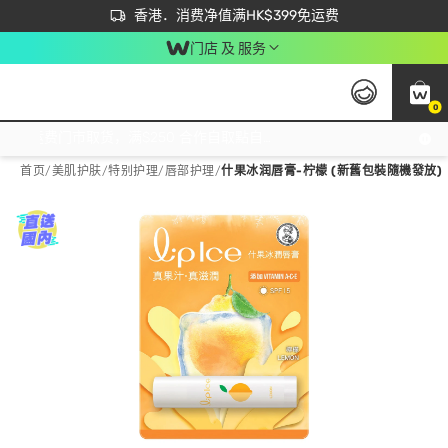
首次APP下单买满$450 输入 NEWAPP 即减$50
立即成为易赏钱会员尽享独家优惠
香港．消费净值满HK$399免运费
门店 及 服务
0
免运费门市取货，满$250 合作自取點自取免运费，净额消费满$399，免费送货上门！
首页
/
美肌护肤
/
特别护理
/
唇部护理
/
什果冰润唇膏-柠檬 (新舊包裝隨機發放)