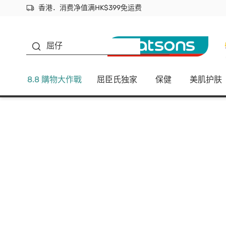
香港．消费净值满HK$399免运费
立即成为易赏钱会员尽享独家优惠
首次APP下单买满$450 输入 NEWAPP 即减$50
生蠔BB
屈仔
8.8 購物大作戰
屈臣氏独家
保健
美肌护肤