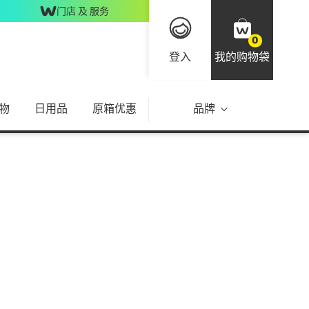
门店 及 服务
0
登入
我的购物袋
物
日用品
原箱优惠
品牌