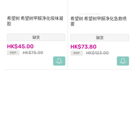
希望树
希望树甲醛净化吸味凝
希望树
希望树甲醛净化急救喷
胶
雾
缺货
(14)
缺货
(1)
HK$45.00
HK$73.80
HK$75.00
HK$123.00
RRP
RRP