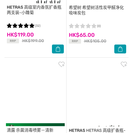
HETRAS
高级室内香氛扩香瓶
希望树
希望树活性炭甲醛净化
两支装-小雛菊
吸味炭包
(32)
(0)
HK$119.00
HK$65.00
HK$199.00
HK$105.00
RRP
RRP
滴露
杀菌消毒喷雾－清新
HETRAS
HETRAS 高级扩香瓶-