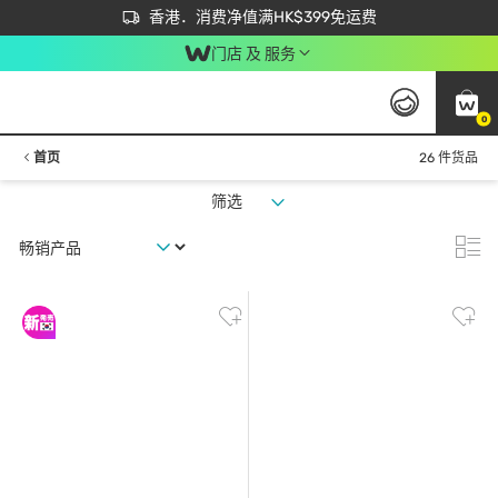
首次APP下单买满$450 输入 NEWAPP 即减$50
立即成为易赏钱会员尽享独家优惠
香港．消费净值满HK$399免运费
门店 及 服务
0
首页
26 件货品
筛选