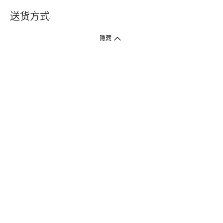
送货方式
1. 送货到府（受卫生署条例规管产品除外 ）
隐藏
订单总额淨值满$399免运费（商户直送产品除外），选取「特快送」并于早
上9点至下午7点下单，最快30分钟内送到​。
2. 门店取货（商户直送产品除外）
超过160间门市满$50免费店取，选取「特快门店取货」最快30分钟可取货。
3. 顺丰智能柜（受卫生署条例规管或商户直送产品除外）
买满$250免费顺丰智能柜自提点自取，服务范围包括香港岛、九龙、新界、
各大小屋邨、屋苑商场等。
4.内地跨境直邮
订单总净值满$500免运费。