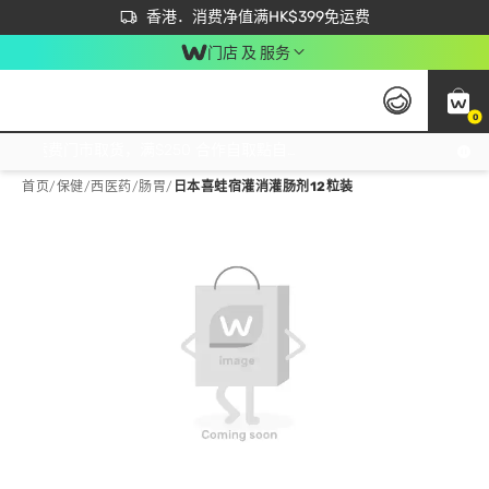
首次APP下单买满$450 输入 NEWAPP 即减$50
立即成为易赏钱会员尽享独家优惠
香港．消费净值满HK$399免运费
门店 及 服务
0
免运费门市取货，满$250 合作自取點自取免运费，净额消费满$399，免费送货上门！
首页
/
保健
/
西医药
/
肠胃
/
日本喜蛙宿灌消灌肠剂12粒装