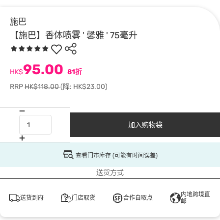
施巴
【施巴】香体喷雾 ' 馨雅 ' 75毫升
95.00
HK$
81折
RRP
HK$118.00
(降: HK$23.00)
加入购物袋
查看门市库存 (可能有时间误差)
送货方式
内地跨境直
送货到府
门店取货
合作自取点
邮