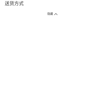
送货方式
1. 送货到府（受卫生署条例规管产品除外 ）
隐藏
订单总额淨值满$399免运费（商户直送产品除外），选取「特快送」并于早
上9点至下午7点下单，最快30分钟内送到​。
2. 门店取货（商户直送产品除外）
超过160间门市满$50免费店取，选取「特快门店取货」最快30分钟可取货。
3. 顺丰智能柜（受卫生署条例规管或商户直送产品除外）
买满$250免费顺丰智能柜自提点自取，服务范围包括香港岛、九龙、新界、
各大小屋邨、屋苑商场等。
4.内地跨境直邮
订单总净值满$500免运费。