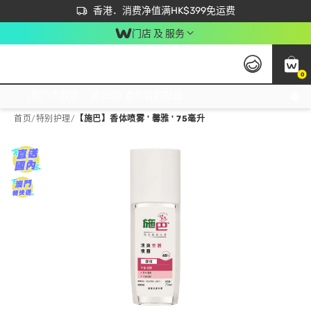
首次APP下单买满$450 输入 NEWAPP 即减$50
立即成为易赏钱会员尽享独家优惠
香港．消费净值满HK$399免运费
门店 及 服务
0
免运费门市取货，满$250 合作自取點自取免运费，净额消费满$399，免费送货上门！
首页
/
特别护理
/
【施巴】香体喷雾 ' 馨雅 ' 75毫升