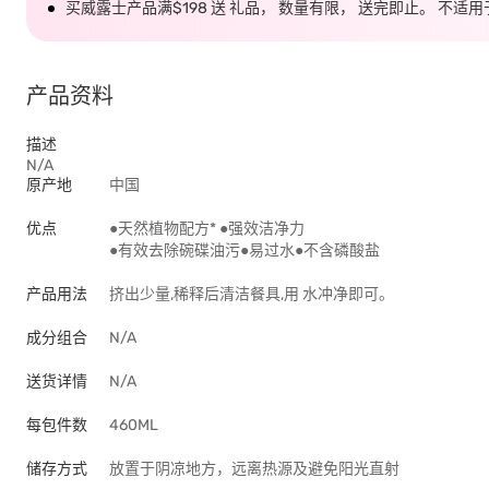
买威露士产品满$198 送 礼品， 数量有限， 送完即止。 不适
产品资料
描述
N/A
原产地
中国
优点
●天然植物配方* ●强效洁净力
●有效去除碗碟油污●易过水●不含磷酸盐
产品用法
挤出少量,稀释后清洁餐具,用 水冲净即可。
成分组合
N/A
送货详情
N/A
每包件数
460ML
储存方式
放置于阴凉地方，远离热源及避免阳光直射