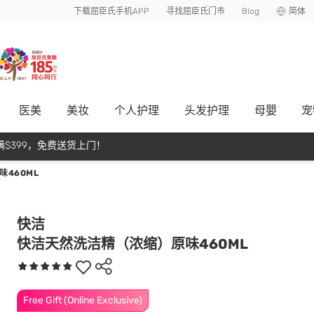
下载屈臣氏手机APP
寻找屈臣氏门市
Blog
简体
医美
美妆
个人护理
头发护理
母嬰
宠
$399，免费送货上门！
460ML
快洁
快洁天然洗洁精（浓缩）原味460ML
Free Gift (Online Exclusive)