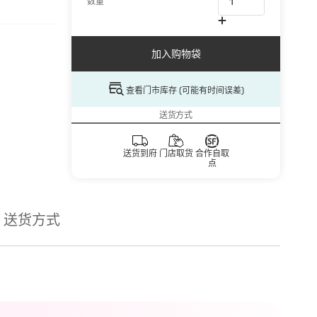
数量
加入购物袋
查看门市库存 (可能有时间误差)
送货方式
送货到府
门店取货
合作自取
点
送货方式