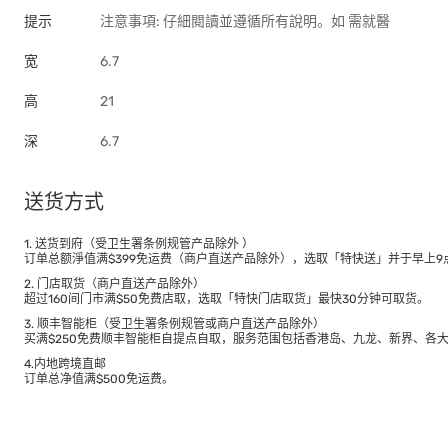
提示
注意事項: 仔細閱讀並遵循所有說明。如 需就醫
宽
6.7
高
21
深
6.7
送货方式
1. 送货到府（受卫生署条例规管产品除外 ）
订单总额淨值满$399免运费（商户直送产品除外），选取「特快送」并于早上9点
2. 门店取货（商户直送产品除外）
超过160间门市满$50免费店取，选取「特快门店取货」最快30分钟可取货。
3. 顺丰智能柜（受卫生署条例规管或商户直送产品除外）
买满$250免费顺丰智能柜自提点自取，服务范围包括香港岛、九龙、新界、各
4.内地跨境直邮
订单总净值满$500免运费。