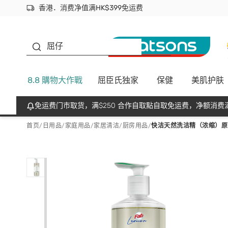
香港．消费净值满HK$399免运费
立即成为易赏钱会员尽享独家优惠
首次APP下单买满$450 输入 NEWAPP 即减$50
生蠔BB
屈仔
8.8 購物大作戰
屈臣氏独家
保健
美肌护肤
免运费门市取货，满$250 合作自取點自取免运费，净额消费满
首页
/
日用品
/
家庭用品
/
家居清洁/厨房用品
/
快洁天然洗洁精（浓缩）原味