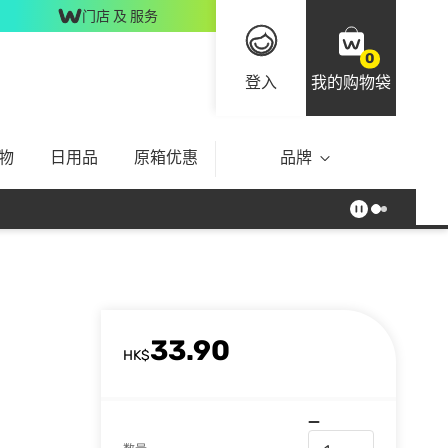
门店 及 服务
0
登入
我的购物袋
物
日用品
原箱优惠
品牌
33.90
HK$