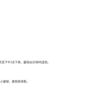
至下午7点下单，最快30分钟内送到​。
大小屋邨、屋苑商场等。