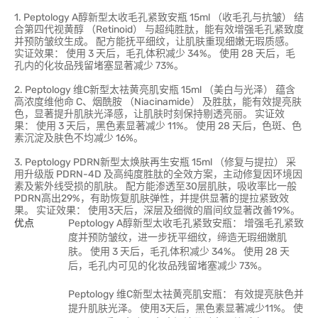
1. Peptology A醇新型太收毛孔紧致安瓶 15ml （收毛孔与抗皱） 结
合第四代视黄醇 （Retinoid） 与超纯胜肽，能有效增强毛孔紧致度
并预防皱纹生成。 配方能抚平细纹，让肌肤重现细嫩无瑕质感。
实证效果： 使用 3 天后，毛孔体积减少 34%。 使用 28 天后，毛
孔内的化妆品残留堵塞显著减少 73%。
2. Peptology 维C新型太祛黄亮肌安瓶 15ml （美白与光泽） 蕴含
高浓度维他命 C、烟酰胺 （Niacinamide） 及胜肽，能有效提亮肤
色，显著提升肌肤光泽感，让肌肤时刻保持剔透亮丽。 实证效
果： 使用 3 天后，黑色素显著减少 11%。 使用 28 天后，色斑、色
素沉淀及肤色不均减少 16%。
3. Peptology PDRN新型太焕肤再生安瓶 15ml （修复与提拉） 采
用升级版 PDRN-4D 及高纯度胜肽的全效方案，主动修复因环境因
素及紫外线受损的肌肤。 配方能渗透至30层肌肤，吸收率比一般
PDRN高出29%，有助恢复肌肤弹性，并提供显著的提拉紧致效
果。 实证效果： 使用3天后，深层及细微的眉间纹显著改善19%。
优点
Peptology A醇新型太收毛孔紧致安瓶： 增强毛孔紧致
度并预防皱纹，进一步抚平细纹，缔造无瑕细嫩肌
肤。 使用 3 天后，毛孔体积减少 34%。 使用 28 天
后，毛孔内可见的化妆品残留堵塞减少 73%。
Peptology 维C新型太祛黄亮肌安瓶： 有效提亮肤色并
提升肌肤光泽。 使用3天后，黑色素显著减少11%。 使