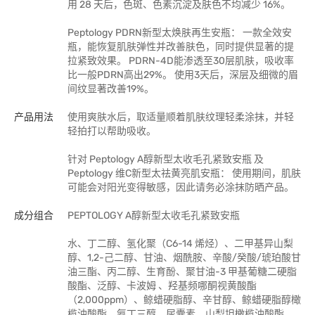
用 28 天后，色斑、色素沉淀及肤色不均减少 16%。
Peptology PDRN新型太焕肤再生安瓶： 一款全效安
瓶，能恢复肌肤弹性并改善肤色，同时提供显著的提
拉紧致效果。 PDRN-4D能渗透至30层肌肤，吸收率
比一般PDRN高出29%。 使用3天后，深层及细微的眉
间纹显著改善19%。
产品用法
使用爽肤水后，取适量顺着肌肤纹理轻柔涂抹，并轻
轻拍打以帮助吸收。
针对 Peptology A醇新型太收毛孔紧致安瓶 及
Peptology 维C新型太祛黄亮肌安瓶： 使用期间，肌肤
可能会对阳光变得敏感，因此请务必涂抹防晒产品。
成分组合
PEPTOLOGY A醇新型太收毛孔紧致安瓶
水、丁二醇、氢化聚（C6-14 烯烃）、二甲基异山梨
醇、1,2-己二醇、甘油、烟酰胺、辛酸/癸酸/琥珀酸甘
油三酯、丙二醇、生育酚、聚甘油-3 甲基葡糖二硬脂
酸酯、泛醇、卡波姆 、羟基频哪酮视黄酸酯
（2,000ppm）、鲸蜡硬脂醇、辛甘醇、鲸蜡硬脂醇橄
榄油酸酯、氨丁三醇、尿囊素、山梨坦橄榄油酸酯、