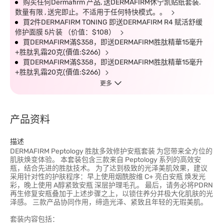
购买任何Dermafirm 产品, 送DERMAFIRM休宁凯贴纸套装.
数量有限 , 送完即止。不适用于任何特快模式。。
買2件DERMAFIRM TONING 即送DERMAFIRM R4 赋活舒缓
修护面膜 5片装 （价值：$108）
買DERMAFIRM滿$358，即送DERMAFIRM胜肽精華15毫升
+胜肽乳霜20克(價值:$266)
買DERMAFIRM滿$358，即送DERMAFIRM胜肽精華15毫升
+胜肽乳霜20克(價值:$266)
更多
产品资料
描述
DERMAFIRM Peptology 胜肽多效修护安瓶套装 为您带来全方位的
肌肤焕变体验。 本套装包含三款来自 Peptology 系列的高效安
瓶，结合先进的胜肽技术。 为了达到极致的光泽美肌效果，建议
采用针对性的护肤程序：早上使用烟酰胺维 C+ 亮白安瓶 焕发光
彩，晚上使用 A醇紧致安瓶 深层护理毛孔。 最后，请务必将PDRN
再生修复安瓶叠加于上述步骤之上，以锁住养分并极大化肌肤的光
泽感。 三款产品协同作用，缔造光泽、紧致且年轻的无瑕美肌。
套装内容包括：