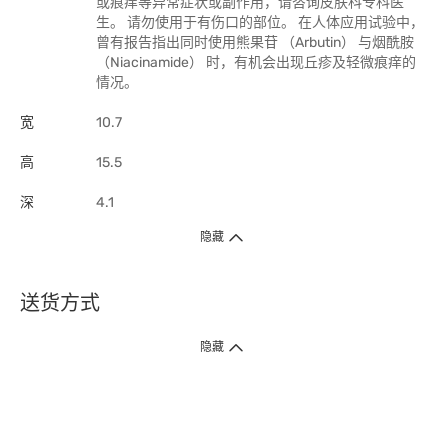
或痕痒等异常症状或副作用，请咨询皮肤科专科医
生。 请勿使用于有伤口的部位。 在人体应用试验中，
曾有报告指出同时使用熊果苷 （Arbutin） 与烟酰胺
（Niacinamide） 时，有机会出现丘疹及轻微痕痒的
情况。
宽
10.7
高
15.5
深
4.1
隐藏
送货方式
1. 送货到府（受卫生署条例规管产品除外 ）
隐藏
订单总额淨值满$399免运费（商户直送产品除外），选取「特快送」并于早
上9点至下午7点下单，最快30分钟内送到​。
2. 门店取货（商户直送产品除外）
超过160间门市满$50免费店取，选取「特快门店取货」最快30分钟可取货。
3. 顺丰智能柜（受卫生署条例规管或商户直送产品除外）