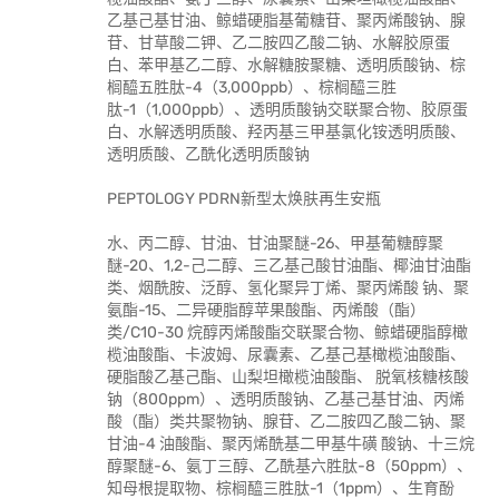
乙基己基甘油、鲸蜡硬脂基葡糖苷、聚丙烯酸钠、腺
苷、甘草酸二钾、乙二胺四乙酸二钠、水解胶原蛋
白、苯甲基乙二醇、水解糖胺聚糖、透明质酸钠、棕
榈醯五胜肽-4（3,000ppb）、棕榈醯三胜
肽-1（1,000ppb）、透明质酸钠交联聚合物、胶原蛋
白、水解透明质酸、羟丙基三甲基氯化铵透明质酸、
透明质酸、乙酰化透明质酸钠
PEPTOLOGY PDRN新型太焕肤再生安瓶
水、丙二醇、甘油、甘油聚醚-26、甲基葡糖醇聚
醚-20、1,2-己二醇、三乙基己酸甘油酯、椰油甘油酯
类、烟酰胺、泛醇、氢化聚异丁烯、聚丙烯酸 钠、聚
氨酯-15、二异硬脂醇苹果酸酯、丙烯酸（酯）
类/C10-30 烷醇丙烯酸酯交联聚合物、鲸蜡硬脂醇橄
榄油酸酯、卡波姆、尿囊素、乙基己基橄榄油酸酯、
硬脂酸乙基己酯、山梨坦橄榄油酸酯、 脱氧核糖核酸
钠（800ppm）、透明质酸钠、乙基己基甘油、丙烯
酸（酯）类共聚物钠、腺苷、乙二胺四乙酸二钠、聚
甘油-4 油酸酯、聚丙烯酰基二甲基牛磺 酸钠、十三烷
醇聚醚-6、氨丁三醇、乙酰基六胜肽-8（50ppm）、
知母根提取物、棕榈醯三胜肽-1（1ppm）、生育酚