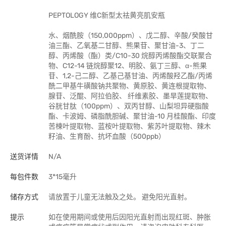
PEPTOLOGY 维C新型太祛黄亮肌安瓶
水、烟酰胺（150,000ppm）、戊二醇、辛酸/癸酸甘
油三酯、乙氧基二甘醇、熊果苷、聚甘油-3、丁二
醇、丙烯酸（酯）类/C10-30 烷醇丙烯酸酯交联聚合
物、C12-14 链烷醇聚12、明胶、氨丁三醇、α-熊果
苷、1,2-己二醇、乙基己基甘油、丙烯酸羟乙酯/丙烯
酰二甲基牛磺酸钠共聚物、黄原胶、黄连根提取物、
腺苷、泛醌、阿拉伯胶、 纤维素胶、墨旱莲提取物、
谷胱甘肽（100ppm）、双丙甘醇、山梨坦异硬脂酸
酯、卡波姆、磷脂酰胆碱、聚甘油-10 月桂酸酯、印度
苦楝叶提取物、蓝桉叶提取物、紫苏叶提取物、辣木
籽油、生育酚、抗坏血酸（500ppb）
送货详情
N/A
每包件数
3*15毫升
储存方式
请放置于儿童无法触及之处。 避免阳光直射。
提示
如在使用期间或使用后因阳光直射而出现红斑、肿胀