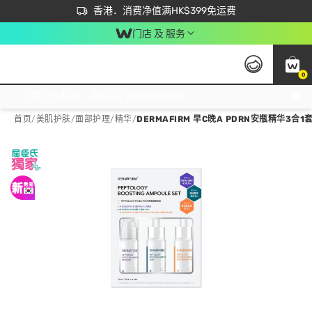
首次APP下单买满$450 输入 NEWAPP 即减$50
立即成为易赏钱会员尽享独家优惠
香港．消费净值满HK$399免运费
门店 及 服务
0
免运费门市取货，满$250 合作自取點自取免运费，净额消费满$399，免费送货上门！
首页
/
美肌护肤
/
面部护理
/
精华
/
DERMAFIRM 早C晚A PDRN安瓶精华3合1