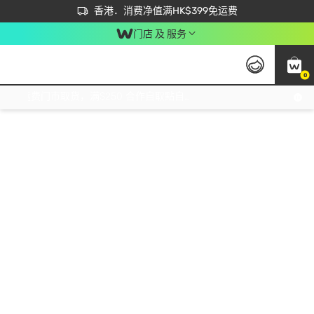
首次APP下单买满$450 输入 NEWAPP 即减$50
立即成为易赏钱会员尽享独家优惠
香港．消费净值满HK$399免运费
门店 及 服务
0
免运费门市取货，满$250 合作自取點自取免运费，净额消费满$399，免费送货上门！