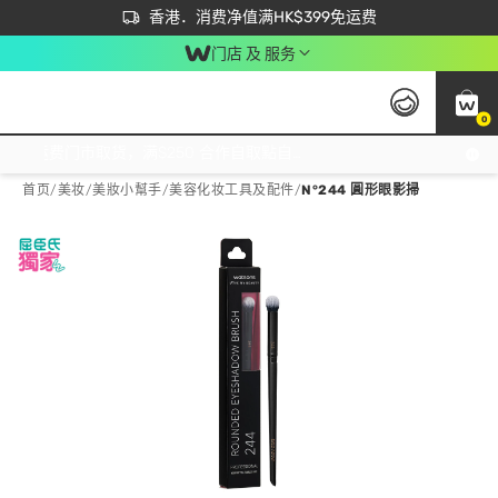
首次APP下单买满$450 输入 NEWAPP 即减$50
立即成为易赏钱会员尽享独家优惠
香港．消费净值满HK$399免运费
门店 及 服务
0
免运费门市取货，满$250 合作自取點自取免运费，净额消费满$399，免费送货上门！
首页
/
美妆
/
美妝小幫手
/
美容化妆工具及配件
/
N°244 圓形眼影掃