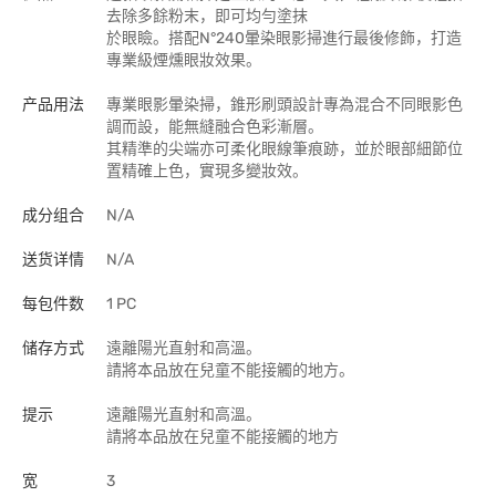
去除多餘粉末，即可均勻塗抹
於眼瞼。搭配N°240暈染眼影掃進行最後修飾，打造
專業級煙燻眼妝效果。
产品用法
專業眼影暈染掃，錐形刷頭設計專為混合不同眼影色
調而設，能無縫融合色彩漸層。
其精準的尖端亦可柔化眼線筆痕跡，並於眼部細節位
置精確上色，實現多變妝效。
成分组合
N/A
送货详情
N/A
每包件数
1 PC
储存方式
遠離陽光直射和高溫。
請將本品放在兒童不能接觸的地方。
提示
遠離陽光直射和高溫。
請將本品放在兒童不能接觸的地方
宽
3