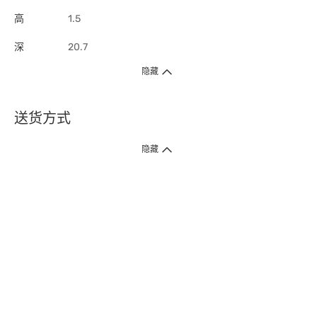
高
1.5
深
20.7
隐藏
送货方式
1. 送货到府（受卫生署条例规管产品除外 ）
隐藏
订单总额淨值满$399免运费（商户直送产品除外），选取「特快送」并于早
上9点至下午7点下单，最快30分钟内送到​。
2. 门店取货（商户直送产品除外）
超过160间门市满$50免费店取，选取「特快门店取货」最快30分钟可取货。
3. 顺丰智能柜（受卫生署条例规管或商户直送产品除外）
买满$250免费顺丰智能柜自提点自取，服务范围包括香港岛、九龙、新界、
各大小屋邨、屋苑商场等。
4.内地跨境直邮
订单总净值满$500免运费。