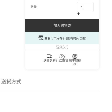
数量
加入购物袋
查看门市库存 (可能有时间误差)
送货方式
送货到府
门店取货
顺丰智能
柜
送货方式