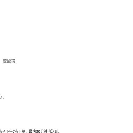
、硫酸镁
存。
至下午7点下单，最快30分钟内送到​。