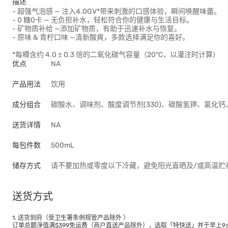
描述
- 超强气泡感 — 注入4.0GV*带来刺激的口感体验，瞬间唤醒味蕾。
- 0 糖0卡 — 无负担补水，轻松符合你的健康与生活目标。
- 矿物质补给 —添加矿物质，有助于迅速补水与恢复。
- 原味 & 青柠口味 —清新酸爽，多款选择满足你的喜好。
*每樽含约 4.0 ± 0.3 倍的二氧化碳气容量（20°C，以灌注时计算）
优点
NA
产品用法
饮用
成分组合
碳酸水、调味剂、酸度调节剂(330)、碳酸氢钾、氯化钙
送货详情
NA
每包件数
500mL
储存方式
请不要加热或零度以下冷藏，避免阳光直晒及/或高温贮
送货方式
1. 送货到府（受卫生署条例规管产品除外 ）
订单总额淨值满$399免运费（商户直送产品除外），选取「特快送」并于早上9点