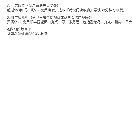
2. 门店取货（商户直送产品除外）
超过160间门市满$50免费店取，选取「特快门店取货」最快30分钟可取货。
3. 顺丰智能柜（受卫生署条例规管或商户直送产品除外）
买满$250免费顺丰智能柜自提点自取，服务范围包括香港岛、九龙、新界、各
4.内地跨境直邮
订单总净值满$500免运费。