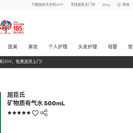
下载屈臣氏手机APP
寻找屈臣氏门市
Blog
简体
医美
美妆
个人护理
头发护理
母嬰
宠
$399，免费送货上门！
屈臣氏
矿物质有气水 500mL