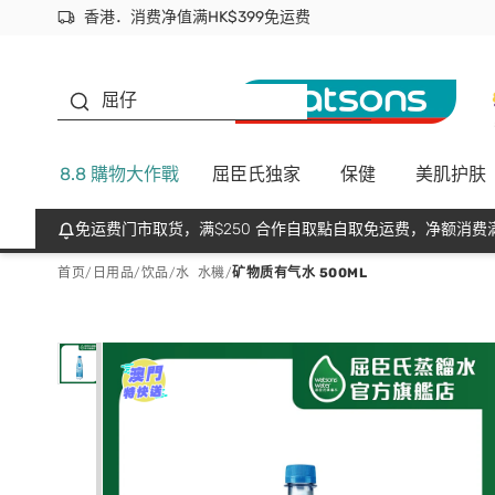
香港．消费净值满HK$399免运费
立即成为易赏钱会员尽享独家优惠
首次APP下单买满$450 输入 NEWAPP 即减$50
生蠔BB
屈仔
8.8 購物大作戰
屈臣氏独家
保健
美肌护肤
免运费门市取货，满$250 合作自取點自取免运费，净额消费满
首页
/
日用品
/
饮品
/
水 水機
/
矿物质有气水 500ML