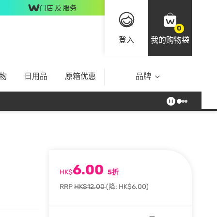
门店 及 服务
0
登入
我的购物袋
物
日用品
原箱优惠
品牌
6.00
HK$
5折
RRP
HK$12.00
(降: HK$6.00)