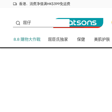
香港．消费净值满HK$399免运费
立即成为易赏钱会员尽享独家优惠
首次APP下单买满$450 输入 NEWAPP 即减$50
生蠔BB
屈仔
8.8 購物大作戰
屈臣氏独家
保健
美肌护肤