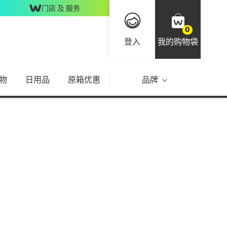
门店 及 服务
0
登入
我的购物袋
物
日用品
原箱优惠
品牌