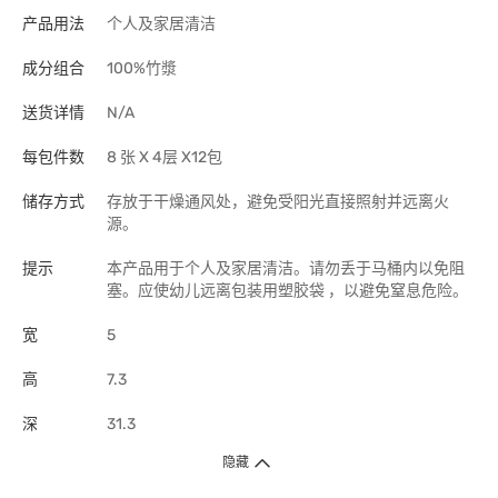
产品用法
个人及家居清洁
成分组合
100%竹漿
送货详情
N/A
每包件数
8 张 X 4层 X12包
储存方式
存放于干燥通风处，避免受阳光直接照射并远离火
源。
提示
本产品用于个人及家居清洁。请勿丢于马桶内以免阻
塞。应使幼儿远离包装用塑胶袋 ，以避免窒息危险。
宽
5
高
7.3
深
31.3
隐藏