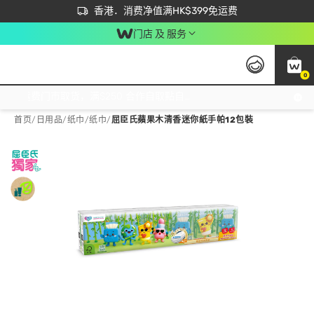
首次APP下单买满$450 输入 NEWAPP 即减$50
立即成为易赏钱会员尽享独家优惠
香港．消费净值满HK$399免运费
门店 及 服务
0
免运费门市取货，满$250 合作自取點自取免运费，净额消费满$399，免费送货上门！
首页
/
日用品
/
纸巾
/
纸巾
/
屈臣氏蘋果木清香迷你紙手帕12包裝