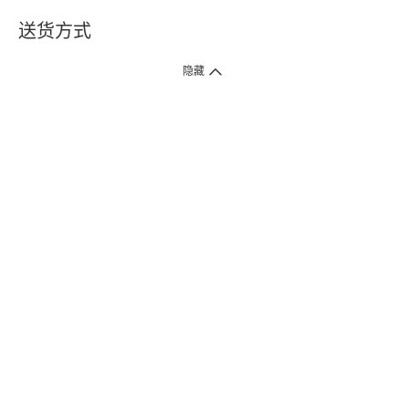
送货方式
1. 送货到府（受卫生署条例规管产品除外 ）
隐藏
订单总额淨值满$399免运费（商户直送产品除外），选取「特快送」并于早
上9点至下午7点下单，最快30分钟内送到​。
2. 门店取货（商户直送产品除外）
超过160间门市满$50免费店取，选取「特快门店取货」最快30分钟可取货。
3. 顺丰智能柜（受卫生署条例规管或商户直送产品除外）
买满$250免费顺丰智能柜自提点自取，服务范围包括香港岛、九龙、新界、
各大小屋邨、屋苑商场等。
4.内地跨境直邮
订单总净值满$500免运费。