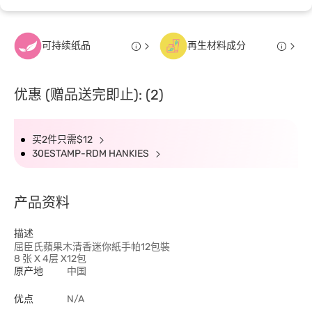
可持续纸品
再生材料成分
优惠 (赠品送完即止): (2)
买2件只需$12
30ESTAMP-RDM HANKIES
产品资料
描述
屈臣氏蘋果木清香迷你紙手帕12包裝
8 张 X 4层 X12包
原产地
中国
优点
N/A