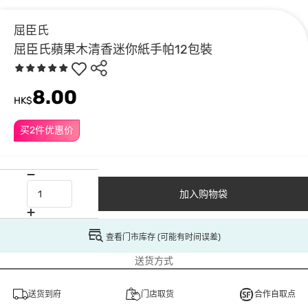
屈臣氏
屈臣氏蘋果木清香迷你紙手帕12包裝
8.00
HK$
买2件优惠价
加入购物袋
查看门市库存 (可能有时间误差)
送货方式
送货到府
门店取货
合作自取点