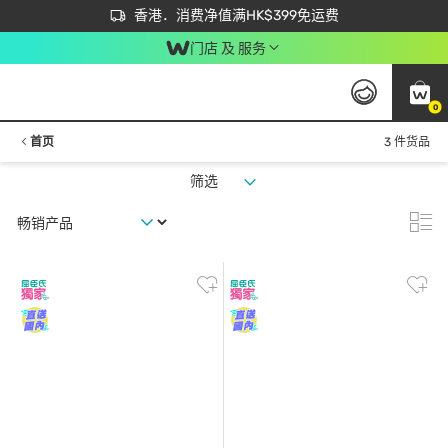
首次APP下单买满$450 输入 NEWAPP 即减$50
立即成为易赏钱会员尽享独家优惠
香港．消费净值满HK$399免运费
门店 及 服务
0
首页
3 件货品
筛选