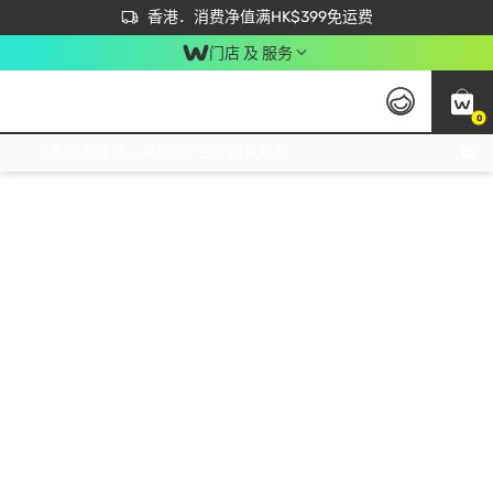
首次APP下单买满$450 输入 NEWAPP 即减$50
立即成为易赏钱会员尽享独家优惠
香港．消费净值满HK$399免运费
门店 及 服务
0
免运费门市取货，满$250 合作自取點自取免运费，净额消费满$399，免费送货上门！