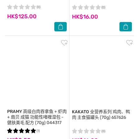
(0)
(0)
HK$125.00
HK$16.00
PRAMY
高级白肉吞拿鱼 + 虾肉
KAKATO
全营养系列 鸡肉、鸭
+ 扇贝 成猫 功能性啫喱湿包 -
肉 主食猫罐头 (70g) 657626
健肤美毛 配方 (70g) 044317
(1)
(0)