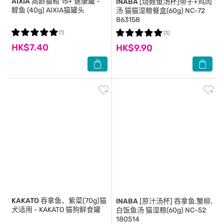
AIXIA
高龄猫粮 15+ 健康罐 -
INABA
[烧鲣鱼汤杯]带子+鸡肉
鲣鱼 (40g) AIXIA猫罐头
汤 猫猫湿粮餐盒(60g) NC-72
863158
(1)
(3)
HK$7.40
HK$9.90
KAKATO
吞拿鱼、紫菜(70g)猫
INABA
[原汁汤杯] 吞拿鱼,蟹柳,
犬适用 - KAKATO 猫狗鲜食罐
白饭鱼汤 猫湿粮(60g) NC-52
180514