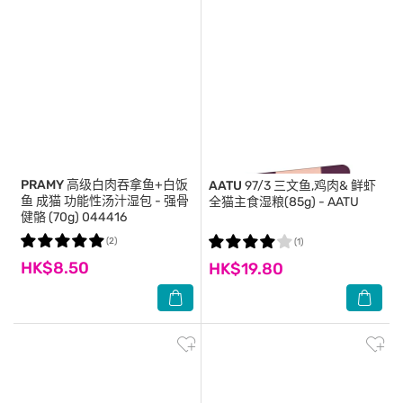
PRAMY
高级白肉吞拿鱼+白饭
AATU
97/3 三文鱼,鸡肉& 鲜虾
鱼 成猫 功能性汤汁湿包 - 强骨
全猫主食湿粮(85g) - AATU
健骼 (70g) 044416
(2)
(1)
HK$8.50
HK$19.80