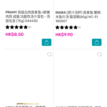
PRAMY
高级白肉吞拿鱼+鲜嫩
INABA
[原汁汤杯] 吞拿鱼,蟹柳,
鸡肉 成猫 功能性汤汁湿包 - 亮
木鱼片汤 猫湿粮(60g) NC-51
丽毛发 (70g) 044430
180507
(2)
(1)
HK$8.50
HK$9.90