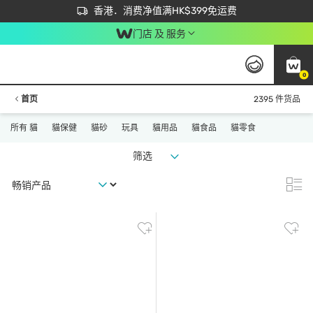
首次APP下单买满$450 输入 NEWAPP 即减$50
立即成为易赏钱会员尽享独家优惠
香港．消费净值满HK$399免运费
门店 及 服务
0
首页
2395 件货品
所有 貓
貓保健
貓砂
玩具
貓用品
貓食品
貓零食
筛选