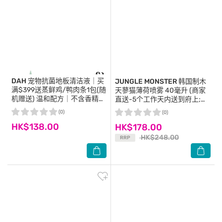
DAH
宠物抗菌地板清洁液｜买
JUNGLE MONSTER
韩国制木
满$399送蒸鲜鸡/鸭肉条1包(随
天蓼猫薄荷喷雾 40毫升 (商家
机赠送) 温和配方｜不含香精
直送-5个工作天内送到府上;满
WSDCG002(商家直送 - 5个工
$500免运)
(0)
(0)
作天内送到府上)
HK$138.00
HK$178.00
HK$248.00
RRP