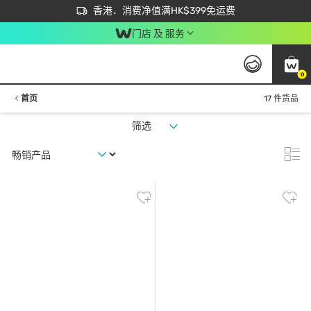
首次APP下单买满$450 输入 NEWAPP 即减$50
立即成为易赏钱会员尽享独家优惠
香港．消费净值满HK$399免运费
门店 及 服务
0
首页
17 件货品
筛选