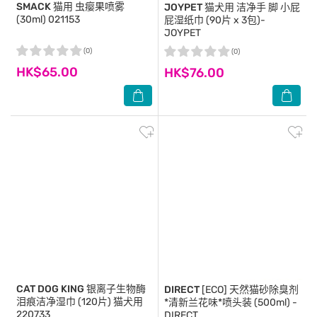
SMACK
猫用 虫瘿果喷雾
JOYPET
猫犬用 洁净手 脚 小屁
(30ml) 021153
屁湿纸巾 (90片 x 3包)-
JOYPET
(0)
(0)
HK$65.00
HK$76.00
CAT DOG KING
银离子生物酶
DIRECT
[ECO] 天然猫砂除臭剂
泪痕洁净湿巾 (120片) 猫犬用
*清新兰花味*喷头装 (500ml) -
220733
DIRECT