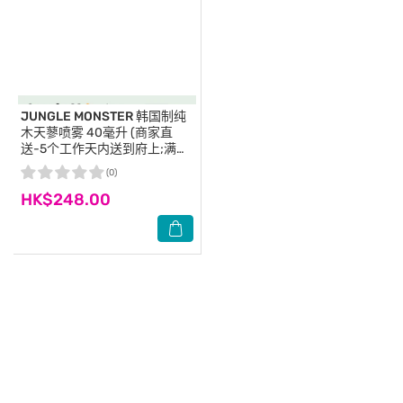
JUNGLE MONSTER
韩国制纯
木天蓼喷雾 40毫升 (商家直
送-5个工作天内送到府上;满
$500免运)
(0)
HK$248.00