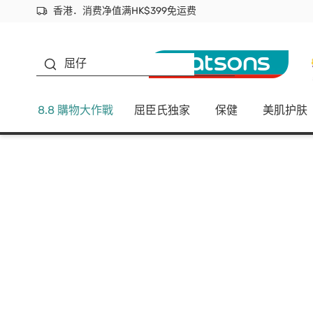
香港．消费净值满HK$399免运费
立即成为易赏钱会员尽享独家优惠
首次APP下单买满$450 输入 NEWAPP 即减$50
生蠔BB
屈仔
8.8 購物大作戰
屈臣氏独家
保健
美肌护肤