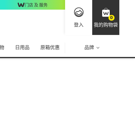
门店 及 服务
0
登入
我的购物袋
物
日用品
原箱优惠
品牌