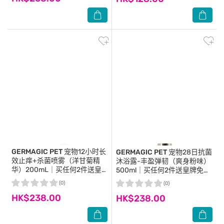
GERMAGIC PET
宠物12小时长
GERMAGIC PET
宠物28日抗菌
效止痒+杀菌喷雾（洋甘菊精
沐浴露-丰盈弹韧（爽身粉味）
华）200mL｜买任何2件送皇
500ml｜买任何2件送皇牌免冲
牌免冲洁净手套乙片｜ 商家直
洁净手套乙片｜ 商家直送-5個
(0)
(0)
送-5個工作天內送到府上
工作天內送到府上
HK$238.00
HK$238.00