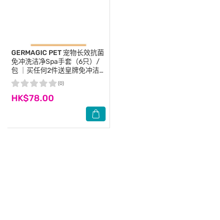
GERMAGIC PET
宠物长效抗菌
免冲洗洁净Spa手套（6只）/
包 ｜买任何2件送皇牌免冲洁
净手套乙片｜ 商家直送-5個工
(0)
作天內送到府上
HK$78.00