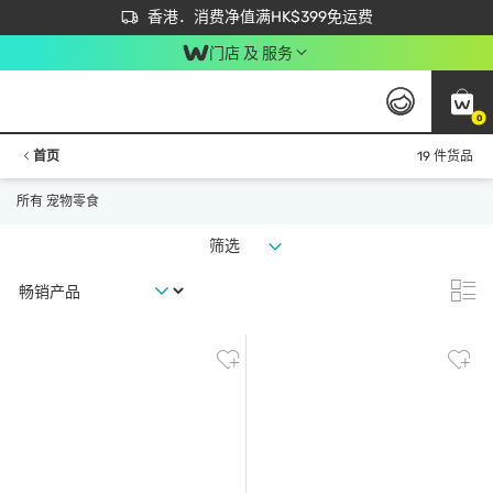
首次APP下单买满$450 输入 NEWAPP 即减$50
立即成为易赏钱会员尽享独家优惠
香港．消费净值满HK$399免运费
门店 及 服务
0
首页
19 件货品
所有 宠物零食
筛选