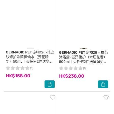
GERMAGIC PET
宠物12小时皮
GERMAGIC PET
宠物28日抗菌
肤修护杀菌神仙水（姜花精
沐浴露-滋润柔护（木质花香）
华）50mL｜买任何2件送皇牌
500ml｜买任何2件送皇牌免冲
免冲洁净手套乙片｜ 商家直
洁净手套乙片｜商家直送-5個
(0)
(0)
送-5個工作天內送到府上
工作天內送到府上 (GP-
HK$158.00
HK$238.00
A01MS500C01C)