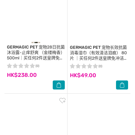
GERMAGIC PET
宠物28日抗菌
GERMAGIC PET
宠物长效抗菌
沐浴露-止痒舒爽 （金缕梅香）
消毒湿巾（有效清洁泪痕） 80
500ml｜买任何2件送皇牌免冲
片 ｜买任何2件送皇牌免冲洁净
洁净手套乙片｜ 商家直送-5個
手套乙片｜ 商家直送-5個工作
(0)
(0)
工作天內送到府上
天內送到府上
HK$238.00
HK$49.00