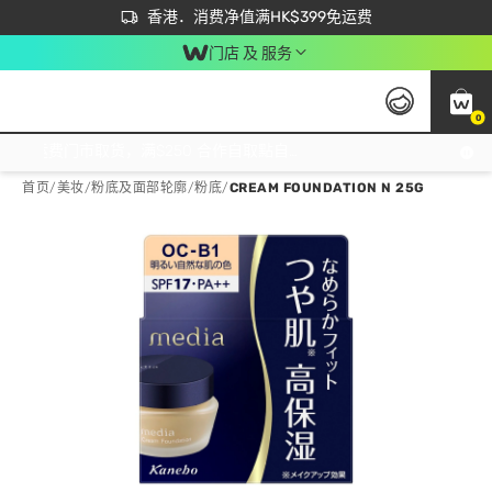
首次APP下单买满$450 输入 NEWAPP 即减$50
立即成为易赏钱会员尽享独家优惠
香港．消费净值满HK$399免运费
门店 及 服务
0
免运费门市取货，满$250 合作自取點自取免运费，净额消费满$399，免费送货上门！
首页
/
美妆
/
粉底及面部轮廓
/
粉底
/
CREAM FOUNDATION N 25G