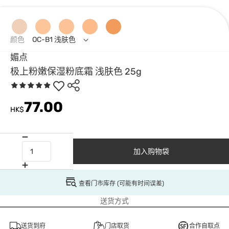
颜色
OC-B1 浅肤色
媚点
极上粉嫩保湿粉底霜 浅肤色 25g
77.00
HK$
加入购物袋
查看门市库存 (可能有时间误差)
送货方式
送货到府
门店取货
合作自取点