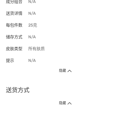
成分组合
N/A
送货详情
N/A
每包件数
25克
储存方式
N/A
皮肤类型
所有肤质
提示
N/A
隐藏
送货方式
1. 送货到府（受卫生署条例规管产品除外 ）
隐藏
订单总额淨值满$399免运费（商户直送产品除外），选取「特快送」并于早
上9点至下午7点下单，最快30分钟内送到​。
2. 门店取货（商户直送产品除外）
超过160间门市满$50免费店取，选取「特快门店取货」最快30分钟可取货。
3. 顺丰智能柜（受卫生署条例规管或商户直送产品除外）