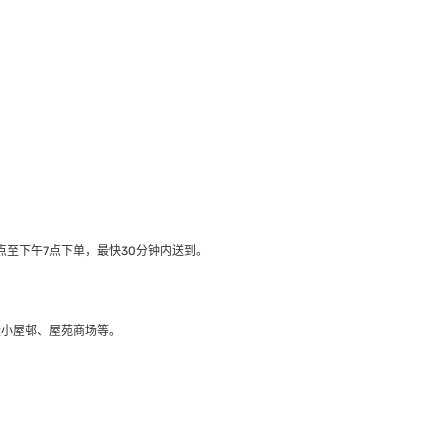
至下午7点下单，最快30分钟内送到​。
大小屋邨、屋苑商场等。