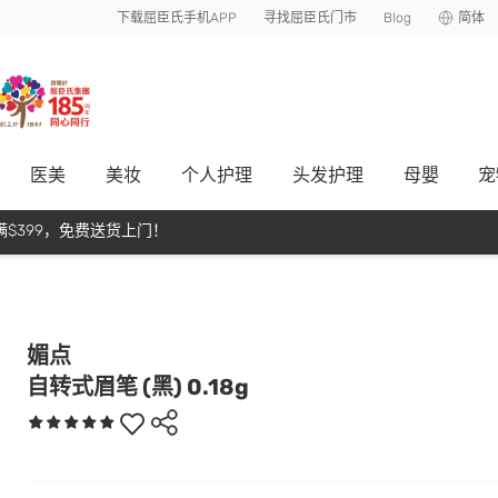
下载屈臣氏手机APP
寻找屈臣氏门市
Blog
简体
医美
美妆
个人护理
头发护理
母嬰
宠
$399，免费送货上门！
媚点
自转式眉笔 (黑) 0.18g