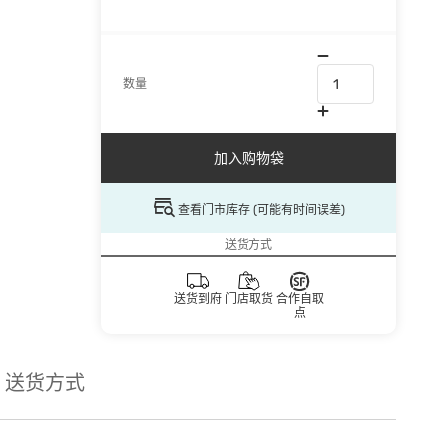
数量
加入购物袋
查看门市库存 (可能有时间误差)
送货方式
送货到府
门店取货
合作自取
点
送货方式