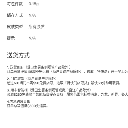
每包件数
0.18g
储存方式
N/A
皮肤类型
所有肤质
提示
N/A
送货方式
1. 送货到府（受卫生署条例规管产品除外 ）
订单总额淨值满$399免运费（商户直送产品除外），选取「特快送」并于早上9点
2. 门店取货（商户直送产品除外）
超过160间门市满$50免费店取，选取「特快门店取货」最快30分钟可取货。
3. 顺丰智能柜（受卫生署条例规管或商户直送产品除外）
买满$250免费顺丰智能柜自提点自取，服务范围包括香港岛、九龙、新界、各
4.内地跨境直邮
订单总净值满$500免运费。