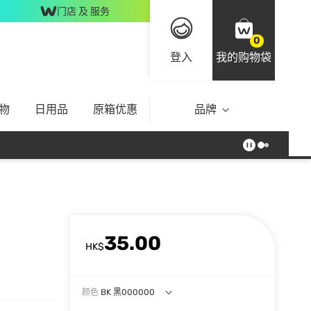
门店 及 服务
0
登入
我的购物袋
物
日用品
原箱优惠
品牌
35.00
HK$
颜色
BK 黑000000