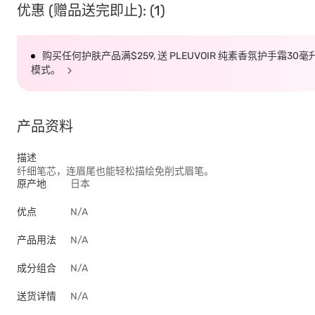
优惠 (赠品送完即止): (1)
购买任何护肤产品满$259, 送 PLEUVOIR 纯素香氛护手霜30
模式。
产品资料
描述
纤细笔芯，连眉尾也能轻松描绘免削式眉笔。
原产地
日本
优点
N/A
产品用法
N/A
成分组合
N/A
送货详情
N/A