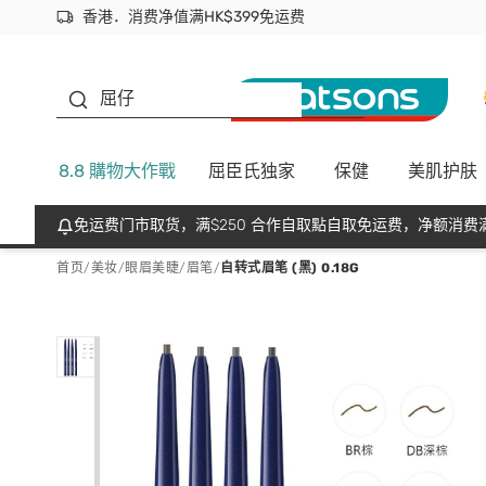
香港．消费净值满HK$399免运费
立即成为易赏钱会员尽享独家优惠
首次APP下单买满$450 输入 NEWAPP 即减$50
生蠔BB
屈仔
8.8 購物大作戰
屈臣氏独家
保健
美肌护肤
免运费门市取货，满$250 合作自取點自取免运费，净额消费满
首页
/
美妆
/
眼眉美睫
/
眉笔
/
自转式眉笔 (黑) 0.18G