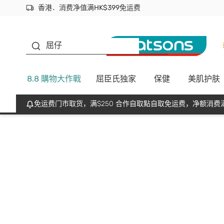
香港．消费净值满HK$399免运费
立即成为易赏钱会员尽享独家优惠
首次APP下单买满$450 输入 NEWAPP 即减$50
生蠔BB
屈仔
8.8 購物大作戰
屈臣氏独家
保健
美肌护肤
免运费门市取货，满$250 合作自取點自取免运费，净额消费满