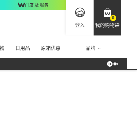
门店 及 服务
0
登入
我的购物袋
物
日用品
原箱优惠
品牌