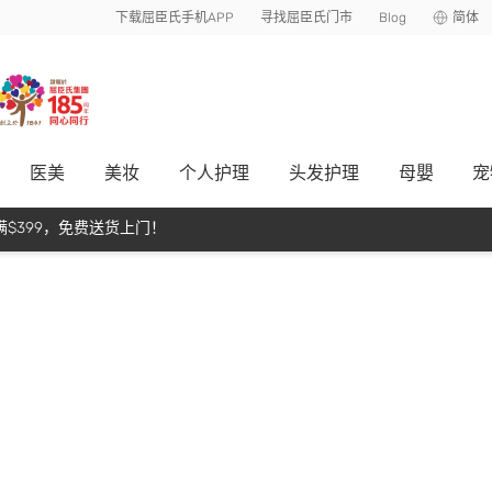
下载屈臣氏手机APP
寻找屈臣氏门市
Blog
简体
医美
美妆
个人护理
头发护理
母嬰
宠
$399，免费送货上门！