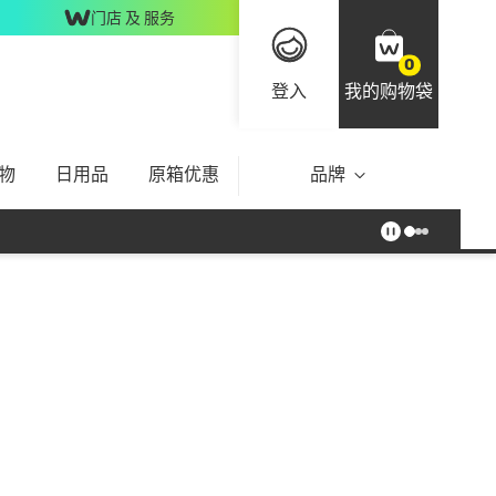
门店 及 服务
0
登入
我的购物袋
物
日用品
原箱优惠
品牌