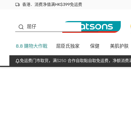
香港．消费净值满HK$399免运费
立即成为易赏钱会员尽享独家优惠
首次APP下单买满$450 输入 NEWAPP 即减$50
生蠔BB
屈仔
8.8 購物大作戰
屈臣氏独家
保健
美肌护肤
免运费门市取货，满$250 合作自取點自取免运费，净额消费满