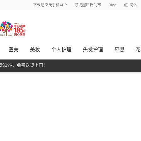
下载屈臣氏手机APP
寻找屈臣氏门市
Blog
简体
医美
美妆
个人护理
头发护理
母嬰
宠
$399，免费送货上门！