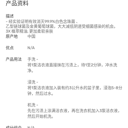
产品资料
描述
- 经实验证明有效消灭99.9%白色念珠菌 、
乙型链球菌及金黄葡萄球菌，大大减低阴道受细菌感染的机会。
3X 植萃精油, 更加柔软亲肤
原产地
中国
优点
N/A
产品用法
手洗 -
将1泵洁衣液直接抹在污渍上，待1至2分钟，冲水洗
净。
浸洗 -
将1泵洁衣液加入装有约3公升水的盆子里，浸泡5-8分
钟，然后过水。
机洗 -
先在污渍上涂满洁衣液，再在洗衣机加入3泵洁衣液，
然后开始机洗。
成分组合
N/A