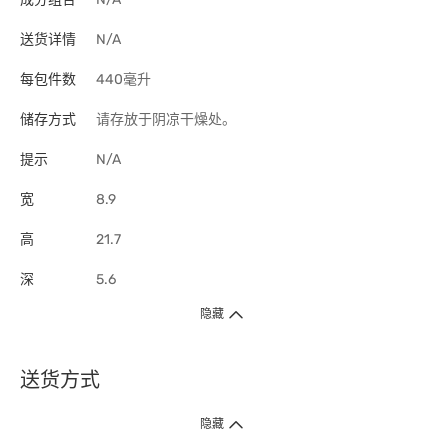
送货详情
N/A
每包件数
440毫升
储存方式
请存放于阴凉干燥处。
提示
N/A
宽
8.9
高
21.7
深
5.6
隐藏
送货方式
1. 送货到府（受卫生署条例规管产品除外 ）
隐藏
订单总额淨值满$399免运费（商户直送产品除外），选取「特快送」并于早