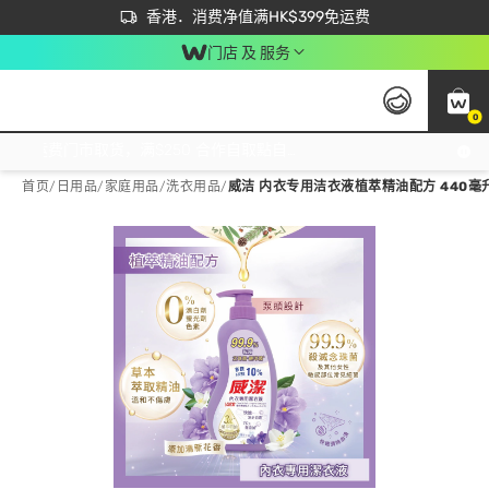
首次APP下单买满$450 输入 NEWAPP 即减$50
立即成为易赏钱会员尽享独家优惠
香港．消费净值满HK$399免运费
门店 及 服务
0
免运费门市取货，满$250 合作自取點自取免运费，净额消费满$399，免费送货上门！
首页
/
日用品
/
家庭用品
/
洗衣用品
/
威洁 内衣专用洁衣液植萃精油配方 440毫