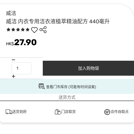
威洁
威洁 内衣专用洁衣液植萃精油配方 440毫升
27.90
HK$
加入购物袋
查看门市库存 (可能有时间误差)
送货方式
送货到府
门店取货
合作自取点