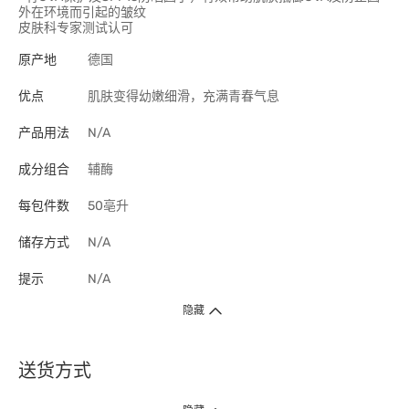
外在环境而引起的皱纹
皮肤科专家测试认可
原产地
德国
优点
肌肤变得幼嫩细滑，充满青春气息
产品用法
N/A
成分组合
辅酶
每包件数
50亳升
储存方式
N/A
提示
N/A
隐藏
送货方式