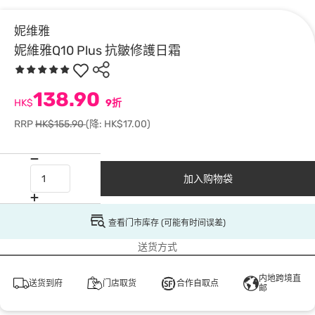
妮维雅
妮維雅Q10 Plus 抗皺修護日霜
138.90
HK$
9折
RRP
HK$155.90
(降: HK$17.00)
加入购物袋
查看门市库存 (可能有时间误差)
送货方式
内地跨境直
送货到府
门店取货
合作自取点
邮