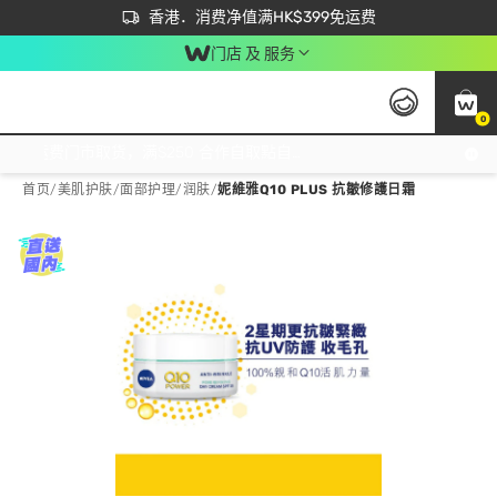
首次APP下单买满$450 输入 NEWAPP 即减$50
立即成为易赏钱会员尽享独家优惠
香港．消费净值满HK$399免运费
门店 及 服务
0
免运费门市取货，满$250 合作自取點自取免运费，净额消费满$399，免费送货上门！
首页
/
美肌护肤
/
面部护理
/
润肤
/
妮維雅Q10 PLUS 抗皺修護日霜