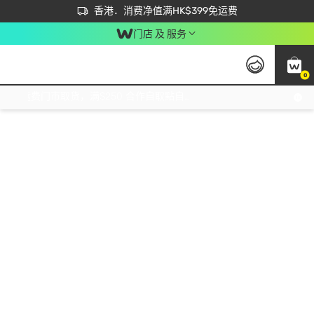
首次APP下单买满$450 输入 NEWAPP 即减$50
立即成为易赏钱会员尽享独家优惠
香港．消费净值满HK$399免运费
门店 及 服务
0
免运费门市取货，满$250 合作自取點自取免运费，净额消费满$399，免费送货上门！