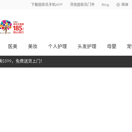
下载屈臣氏手机APP
寻找屈臣氏门市
Blog
简体
医美
美妆
个人护理
头发护理
母嬰
宠
$399，免费送货上门！