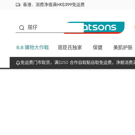
香港．消费净值满HK$399免运费
立即成为易赏钱会员尽享独家优惠
首次APP下单买满$450 输入 NEWAPP 即减$50
生蠔BB
屈仔
8.8 購物大作戰
屈臣氏独家
保健
美肌护肤
免运费门市取货，满$250 合作自取點自取免运费，净额消费满