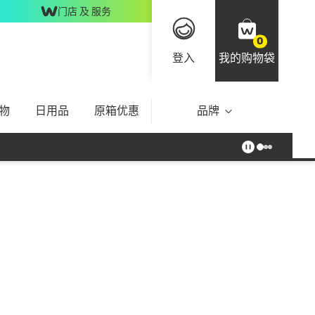
门店 及 服务
0
登入
我的购物袋
物
日用品
原箱优惠
品牌