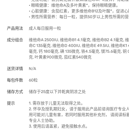
• 眼睛健康：维他命A及多叶黄素*，保持眼睛健康。
• 心脏健康：含茄红素，更多维他命B12及叶酸*，促进
• 男性所需营养：每日一粒，提供50岁以上男性所需的营
产品用法
成人每日服用一粒
成分组合
维他命A 2500IU, 维他命B1 4.1毫克, 维他命B2 4.1毫克, 
命C 135毫克, 维他命D 400IU, 维他命E 49.5IU, 维他命
毫克, 钙 180毫克, 碘 135微克, 铁4.5毫克, 镁75.6毫克, 铜 
克, 叶黄素900微克, 茄红素540微克
送货详情
N/A
每包件数
60粒
储存方式
储存于25度以下并乾爽阴凉之处
提示
1. 需存放于儿童无法取得之处。
2. 怀孕及授乳期妇女，请于服用此产品前谘询医疗专
用可能对儿童有害，若同时服用其他补充剂， 请阅读标
专业人士协助。
3. 使用后请盖紧，避免接触水点。