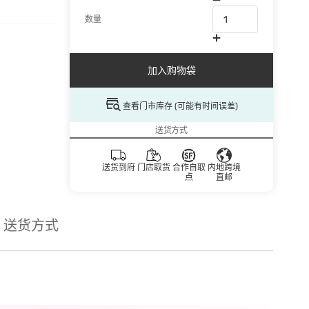
数量
加入购物袋
查看门市库存 (可能有时间误差)
送货方式
送货到府
门店取货
合作自取
内地跨境
点
直邮
送货方式