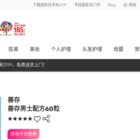
下载屈臣氏手机APP
寻找屈臣氏门市
Blog
简体
医美
美妆
个人护理
头发护理
母嬰
宠
$399，免费送货上门！
善存
善存男士配方60粒
送电子优惠券