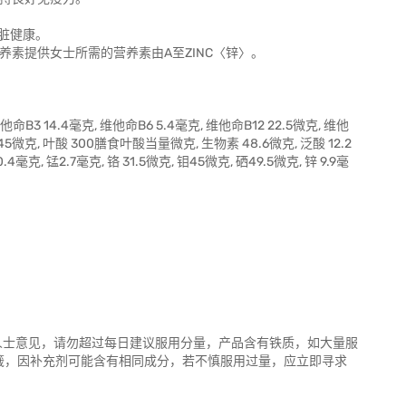
心脏健康。
养素提供女士所需的营养素由A至ZINC〈锌〉。
维他命B3 14.4毫克, 维他命B6 5.4毫克, 维他命B12 22.5微克, 维他
K1 45微克, 叶酸 300膳食叶酸当量微克, 生物素 48.6微克, 泛酸 12.2
0.4毫克, 锰2.7毫克, 铬 31.5微克, 钼45微克, 硒49.5微克, 锌 9.9毫
业人士意见，请勿超过每日建议服用分量，产品含有铁质，如大量服
籤，因补充剂可能含有相同成分，若不慎服用过量，应立即寻求