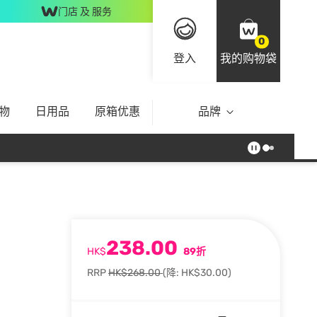
门店 及 服务
0
登入
我的购物袋
物
日用品
原箱优惠
品牌
238.00
HK$
89折
RRP
HK$268.00
(降: HK$30.00)