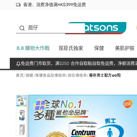
香港．消费净值满HK$399免运费
立即成为易赏钱会员尽享独家优惠
首次APP下单买满$450 输入 NEWAPP 即减$50
生蠔BB
屈仔
8.8 購物大作戰
屈臣氏独家
保健
美肌护肤
免运费门市取货，满$250 合作自取點自取免运费，净额消费满
首页
/
保健
/
保健食品及维他命
/
综合维他命
/
善存男士配方60粒