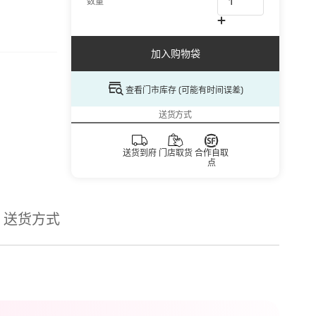
数量
加入购物袋
查看门市库存 (可能有时间误差)
送货方式
送货到府
门店取货
合作自取
点
送货方式