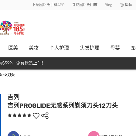
下载屈臣氏手机APP
寻找屈臣氏门市
Blog
简体
医美
美妆
个人护理
头发护理
母嬰
宠
$399，免费送货上门！
头12刀头
吉列
吉列PROGLIDE无感系列剃须刀头12刀头