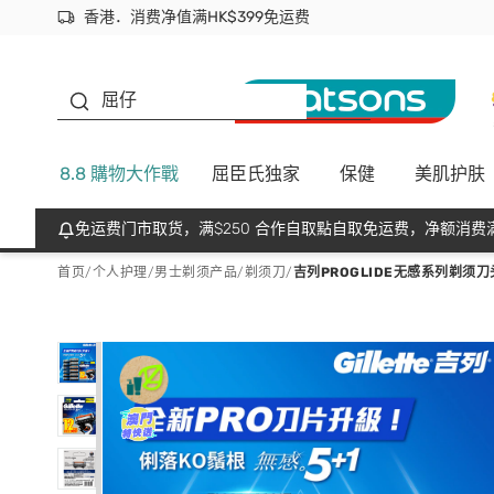
香港．消费净值满HK$399免运费
立即成为易赏钱会员尽享独家优惠
首次APP下单买满$450 输入 NEWAPP 即减$50
生蠔BB
屈仔
8.8 購物大作戰
屈臣氏独家
保健
美肌护肤
免运费门市取货，满$250 合作自取點自取免运费，净额消费满
首页
/
个人护理
/
男士剃须产品
/
剃须刀
/
吉列PROGLIDE无感系列剃须刀