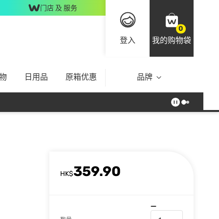
门店 及 服务
0
登入
我的购物袋
物
日用品
原箱优惠
品牌
359.90
HK$