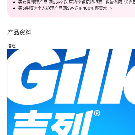
买女性護理产品 满$399 送 原箱李锦记担担面 . 数量有限, 
买3件精选个人护理产品满$99送IF 100% 椰青水
产品资料
描述