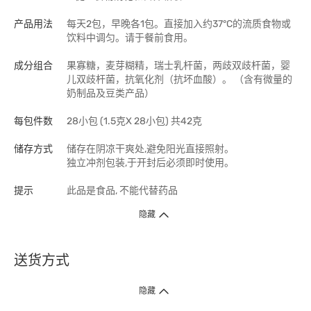
产品用法
每天2包，早晚各1包。直接加入约37°C的流质食物或
饮料中调匀。请于餐前食用。
成分组合
果寡糖，麦芽糊精，瑞士乳杆菌，两歧双歧杆菌，婴
儿双歧杆菌，抗氧化剂（抗坏血酸）。 （含有微量的
奶制品及豆类产品）
每包件数
28小包 (1.5克X 28小包) 共42克
储存方式
储存在阴凉干爽处,避免阳光直接照射。
独立冲剂包装,于开封后必须即时使用。
提示
此品是食品, 不能代替药品
隐藏
送货方式
1. 送货到府（受卫生署条例规管产品除外 ）
隐藏
订单总额淨值满$399免运费（商户直送产品除外），选取「特快送」并于早
上9点至下午7点下单，最快30分钟内送到​。