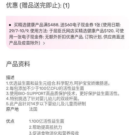
优惠 (赠品送完即止): (1)
买精选健康产品满$488, 送$60电子现金券 1张 (使用日期:
29/7-10/9, 使用方法: 于屈臣氏网店买精选健康产品$120, 可使
用一张电子现金券; 无额外折扣优惠产品, 订购计划, 供应商直送
产品及疫苗除外)
产品资料
描述
1.优选益生菌和益生元组合,科学配方,呵护宝宝娇嫩肠道。
2.每包添加不少于100亿CFU的活性益生菌
3.使用BIO-SUPPORT高品质保护技术，更好保护益生菌活性。
4.特别挑选了针对婴儿幼儿的双歧杆菌。
5.此产品针对14岁以下婴幼儿及儿童而研制
原产地
法国
优点
1.100亿活性益生菌
2.帮助提高抵抗力
3.促进食物消化和营养吸收