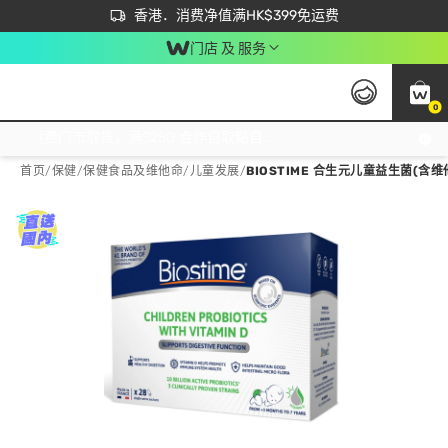
首次APP下单买满$450 输入 NEWAPP 即减$50
立即成为易赏钱会员尽享独家优惠
香港．消费净值满HK$399免运费
门店 及 服务
0
免运费门市取货，满$250 合作自取點自取免运费，净额消费满$399，免费送货上门！
首页
/
保健
/
保健食品及维他命
/
儿童发展
/
BIOSTIME 合生元儿童益生菌(含维