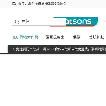
香港．消费净值满HK$399免运费
立即成为易赏钱会员尽享独家优惠
首次APP下单买满$450 输入 NEWAPP 即减$50
生蠔BB
屈仔
8.8 購物大作戰
屈臣氏独家
保健
美肌护肤
免运费门市取货，满$250 合作自取點自取免运费，净额消费满