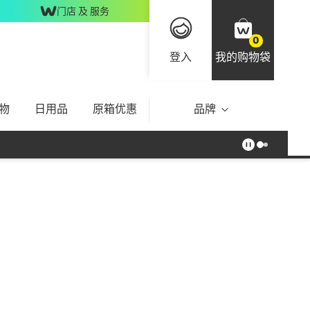
门店 及 服务
0
登入
我的购物袋
物
日用品
原箱优惠
品牌