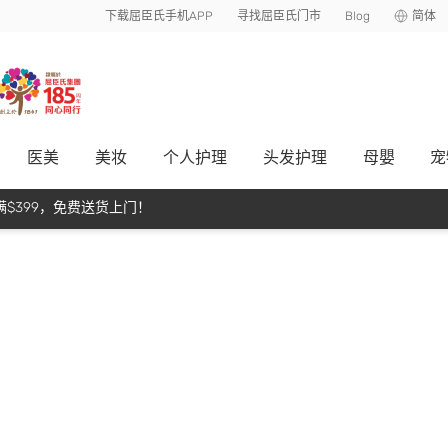
下载屈臣氏手机APP
寻找屈臣氏门市
Blog
简体
医美
美妆
个人护理
头发护理
母嬰
宠
$399，免费送货上门！