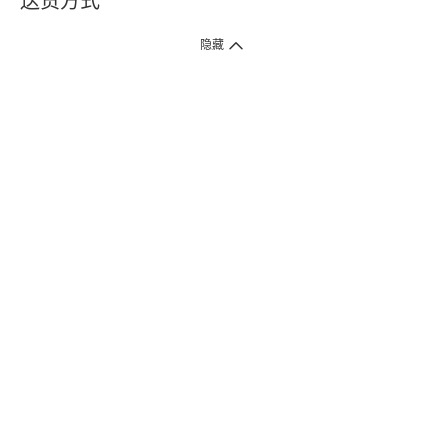
送货方式
1. 送货到府（受卫生署条例规管产品除外 ）
隐藏
订单总额淨值满$399免运费（商户直送产品除外），选取「特快送」并于早
上9点至下午7点下单，最快30分钟内送到​。
2. 门店取货（商户直送产品除外）
超过160间门市满$50免费店取，选取「特快门店取货」最快30分钟可取货。
3. 顺丰智能柜（受卫生署条例规管或商户直送产品除外）
买满$250免费顺丰智能柜自提点自取，服务范围包括香港岛、九龙、新界、
各大小屋邨、屋苑商场等。
4.内地跨境直邮
订单总净值满$500免运费。