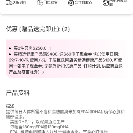
内地跨境直
送货到府
门店取货
合作自取点
邮
优惠 (赠品送完即止): (2)
买2件只需$258.0
买精选健康产品满$488, 送$60电子现金券 1张 (使用日期:
29/7-10/9, 使用方法: 于屈臣氏网店买精选健康产品$120, 可使
用一张电子现金券; 无额外折扣优惠产品, 订购计划, 供应商直送
产品及疫苗除外)
产品资料
描述
提供每日人体所需不饱和脂肪酸奥米加3(EPA和DHA), 确保心脏和
脑部健康。
．美国GMP厂，以深海鱼油生产
．每粒含180mgEPA和120mgDHA
．EPA : 维持血脂和胆固醇处于健康水平，有益心脏健康