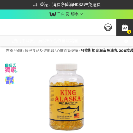
首次APP下单买满$450 输入 NEWAPP 即减$50
立即成为易赏钱会员尽享独家优惠
香港．消费净值满HK$399免运费
门店 及 服务
0
免运费门市取货，满$250 合作自取點自取免运费，净额消费满$399，免费送货上门！
首页
/
保健
/
保健食品及维他命
/
心脏血管健康
/
阿拉斯加皇深海鱼油丸 200粒