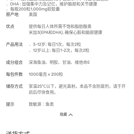
．DHA : 加强集中力及记忆，维护脑部和关节健康
．每瓶200粒1,000mg软胶囊
原产地
美国
优点
提供每日人体所需不饱和脂肪酸奥
米加3(EPA和DHA), 确保心脏和脑部健康
产品用法
．3-12岁: 每日1次，每次2粒
．12岁以上: 每日1-2次，每次2粒
成分组合
深海鱼油、明胶、甘油、维他命E
每包件数
1000毫克 x 200粒
储存方式
室温25℃以下，避光直射。本品不含防腐剂，请于开
启后尽快食用。
提示
致敏源︰鱼类
隐藏