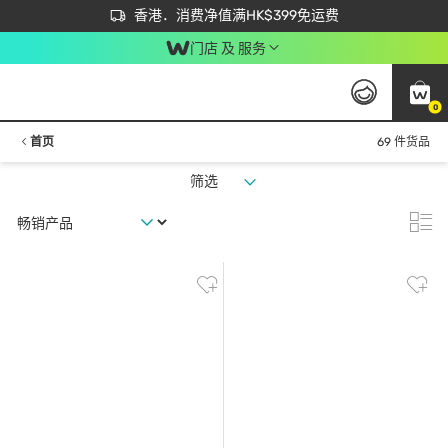
首次APP下单买满$450 输入 NEWAPP 即减$50
立即成为易赏钱会员尽享独家优惠
香港．消费净值满HK$399免运费
门店 及 服务
0
首页
69 件货品
筛选