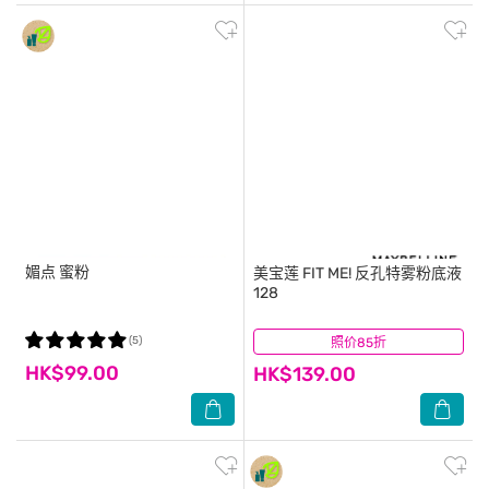
媚点
蜜粉
美宝莲
FIT ME! 反孔特雾粉底液
128
(5)
照价85折
(1)
HK$99.00
HK$139.00