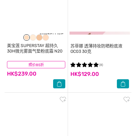
美宝莲
SUPERSTAY 超持久
苏菲娜
透薄持妆防晒粉底液
30H微光雾面气垫粉底霜 N20
OC03 30克
照价85折
(12)
(8)
HK$239.00
HK$129.00