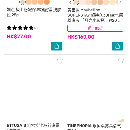
媚点
极上粉嫩保湿粉底霜 浅肤
美宝莲
Maybelline
色 25g
SUPERSTAY 超持久30H空气感
粉底液 「月光小紫瓶」W20 暖
2白 30小时持久之巅 空气感 雾
(7)
照价85折
(3)
面微光
HK$77.00
HK$169.00
ETTUSAIS
毛穴控油粧前底霜
TIMEPHORIA
永恒柔雾高清气