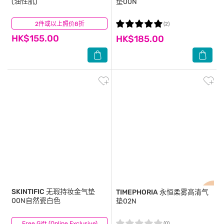
(油性肌)
垫00N
2件或以上照价8折
(39)
(2)
HK$155.00
HK$185.00
SKINTIFIC
无瑕持妆金气垫
TIMEPHORIA
永恒柔雾高清气
00N自然瓷白色
垫02N
Free Gift (Online Exclusive)
(4)
(0)