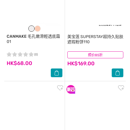
CANMAKE
毛孔嫩滑輕透底霜
美宝莲
SUPERSTAY超持久贴肤
01
遮瑕粉饼110
(0)
照价85折
(1)
HK$68.00
HK$169.00