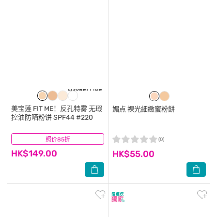
美宝莲
FIT ME！反孔特雾 无瑕
媚点
裸光細緻蜜粉餅
控油防晒粉饼 SPF44 #220
照价85折
(8)
(0)
HK$149.00
HK$55.00