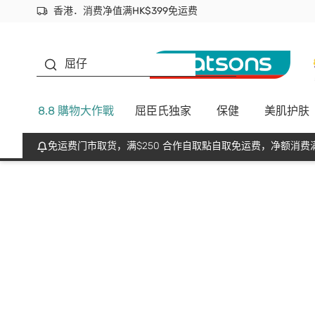
香港．消费净值满HK$399免运费
立即成为易赏钱会员尽享独家优惠
首次APP下单买满$450 输入 NEWAPP 即减$50
生蠔BB
屈仔
8.8 購物大作戰
屈臣氏独家
保健
美肌护肤
免运费门市取货，满$250 合作自取點自取免运费，净额消费满