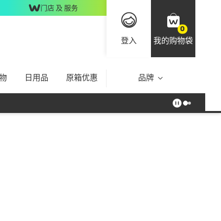
门店 及 服务
0
登入
我的购物袋
物
日用品
原箱优惠
品牌