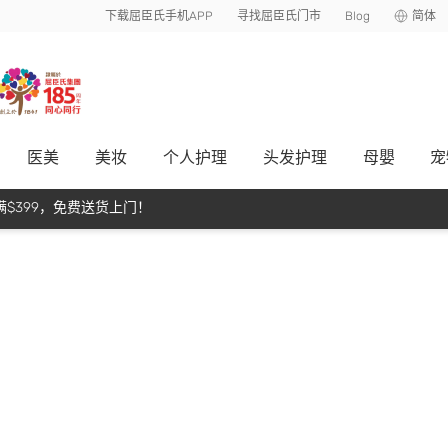
下载屈臣氏手机APP
寻找屈臣氏门市
Blog
简体
医美
美妆
个人护理
头发护理
母嬰
宠
$399，免费送货上门！