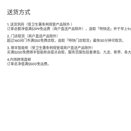
送货方式
1. 送货到府（受卫生署条例规管产品除外 ）
订单总额淨值满$399免运费（商户直送产品除外），选取「特快送」并于早上9点
2. 门店取货（商户直送产品除外）
超过160间门市满$50免费店取，选取「特快门店取货」最快30分钟可取货。
3. 顺丰智能柜（受卫生署条例规管或商户直送产品除外）
买满$250免费顺丰智能柜自提点自取，服务范围包括香港岛、九龙、新界、各
4.内地跨境直邮
订单总净值满$500免运费。