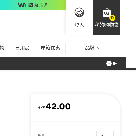
门店 及 服务
0
登入
我的购物袋
物
日用品
原箱优惠
品牌
42.00
HK$