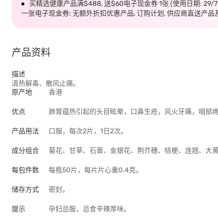
买精选健康产品满$488, 送$60电子现金券 1张 (使用日期: 29/
一张电子现金券; 无额外折扣优惠产品, 订购计划, 供应商直送产品
产品资料
描述
清热解毒、散风止痛。
原产地
香港
优点
肺胃蕴热引起的头目眩晕，口鼻生疮，风火牙痛，咽部
产品用法
口服，每次2片，1日2次。
成分组合
菊花、甘草、石膏、金银花、荆芥穗、桔梗、连翘、大黄
每包件数
每瓶50片，每片片心重0.4克。
储存方式
密封。
提示
孕妇忌服，忌食辛辣厚味。