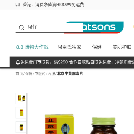
香港．消费净值满HK$399免运费
立即成为易赏钱会员尽享独家优惠
首次APP下单买满$450 输入 NEWAPP 即减$50
生蠔BB
屈仔
8.8 購物大作戰
屈臣氏独家
保健
美肌护肤
免运费门市取货，满$250 合作自取點自取免运费，净额消费满
首页
/
保健
/
中医药
/
內服
/
北京牛黄解毒片