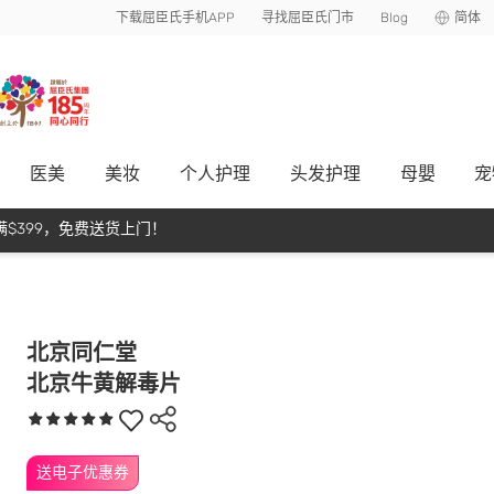
下载屈臣氏手机APP
寻找屈臣氏门市
Blog
简体
医美
美妆
个人护理
头发护理
母嬰
宠
$399，免费送货上门！
北京同仁堂
北京牛黄解毒片
送电子优惠券