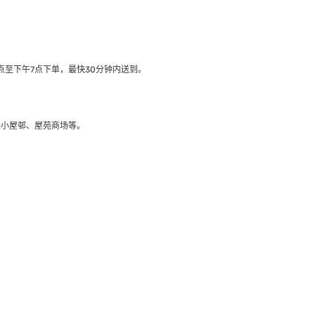
至下午7点下单，最快30分钟内送到​。
大小屋邨、屋苑商场等。