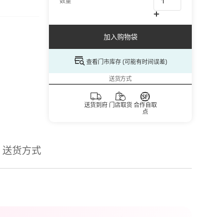
数量
加入购物袋
查看门市库存 (可能有时间误差)
送货方式
送货到府
门店取货
合作自取
点
送货方式