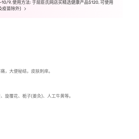
7-10/9, 使用方法: 于屈臣氏网店买精选健康产品$120, 可使用
及疫苗除外)
疼痛，大便秘结，皮肤刺痒。
、旋覆花、栀子(姜灸)、人工牛黄等。