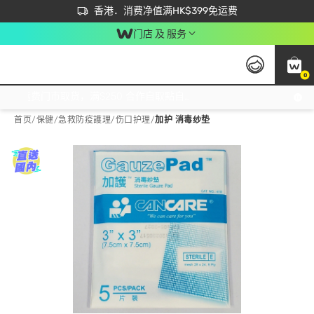
首次APP下单买满$450 输入 NEWAPP 即减$50
立即成为易赏钱会员尽享独家优惠
香港．消费净值满HK$399免运费
门店 及 服务
0
免运费门市取货，满$250 合作自取點自取免运费，净额消费满$399，免费送货上门！
首页
/
保健
/
急救防疫護理
/
伤口护理
/
加护 消毒纱垫