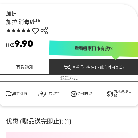
加护
加护 消毒纱垫
9.90
HK$
看看哪家门市有货!
有货通知
查看门市库存 (可能有时间误差)
送货方式
内地跨境直
送货到府
门店取货
合作自取点
邮
优惠 (赠品送完即止): (1)