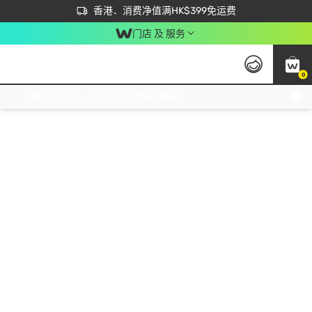
首次APP下单买满$450 输入 NEWAPP 即减$50
立即成为易赏钱会员尽享独家优惠
香港．消费净值满HK$399免运费
门店 及 服务
0
免运费门市取货，满$250 合作自取點自取免运费，净额消费满$399，免费送货上门！