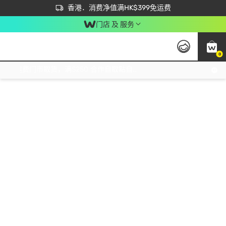
首次APP下单买满$450 输入 NEWAPP 即减$50
立即成为易赏钱会员尽享独家优惠
香港．消费净值满HK$399免运费
门店 及 服务
0
免运费门市取货，满$250 合作自取點自取免运费，净额消费满$399，免费送货上门！