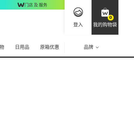
门店 及 服务
0
登入
我的购物袋
物
日用品
原箱优惠
品牌