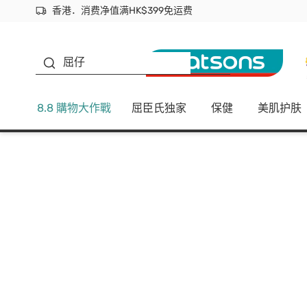
香港．消费净值满HK$399免运费
立即成为易赏钱会员尽享独家优惠
首次APP下单买满$450 输入 NEWAPP 即减$50
生蠔BB
屈仔
8.8 購物大作戰
屈臣氏独家
保健
美肌护肤