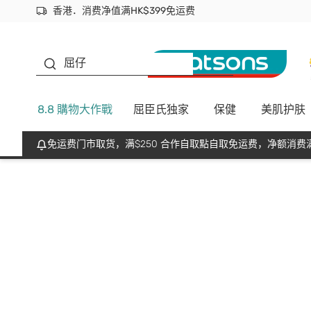
香港．消费净值满HK$399免运费
立即成为易赏钱会员尽享独家优惠
首次APP下单买满$450 输入 NEWAPP 即减$50
生蠔BB
屈仔
8.8 購物大作戰
屈臣氏独家
保健
美肌护肤
免运费门市取货，满$250 合作自取點自取免运费，净额消费满