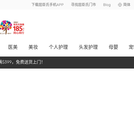
下载屈臣氏手机APP
寻找屈臣氏门市
Blog
简体
医美
美妆
个人护理
头发护理
母嬰
宠
$399，免费送货上门！