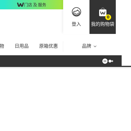
门店 及 服务
0
登入
我的购物袋
物
日用品
原箱优惠
品牌