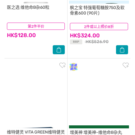
医之选
维他命B杂60粒
枫之宝
特强葡萄糖胺750及软
骨素600 (90片)
第2件半价
(53)
2件或以上照价8折
(27)
HK$128.00
HK$324.00
HK$526.90
RRP
维特健灵
VITA GREEN维特健灵
增美神
增美神-维他命B杂丸