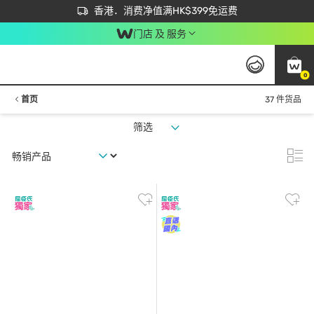
首次APP下单买满$450 输入 NEWAPP 即减$50
立即成为易赏钱会员尽享独家优惠
香港．消费净值满HK$399免运费
门店 及 服务
0
首页
37 件货品
筛选