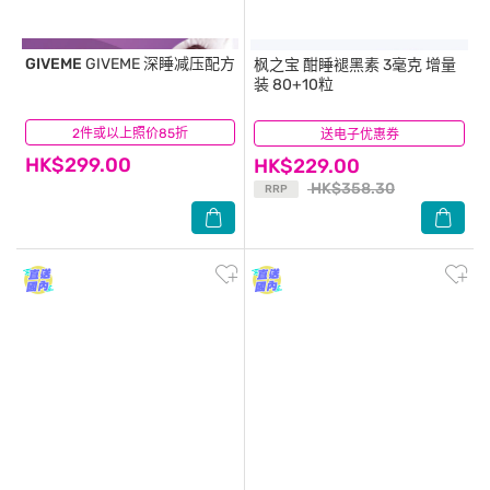
GIVEME
GIVEME 深睡减压配方
枫之宝
酣睡褪黑素 3毫克 增量
装 80+10粒
2件或以上照价85折
(0)
送电子优惠券
(26)
HK$299.00
HK$229.00
HK$358.30
RRP