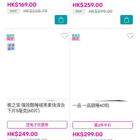
HK$169.00
HK$259.00
HK$268.70
HK$299.00
RRP
RRP
枫之宝
强效酣睡褪黑素快溶舌
一品
一品甜睡60粒
下片5毫克(60片)
送电子优惠券
(5)
第2件半价
(6)
HK$249.00
HK$299.00