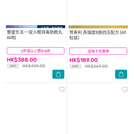
豐盛生活
一锭入眠排毒助眠丸
贺寿利
高强度B族抗压配方 (60
60粒
粒装)
2件或以上照价8折
(21)
送电子优惠券
(4)
HK$388.00
HK$189.00
HK$409.00
HK$269.00
RRP
RRP