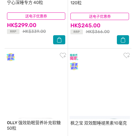
宁心深睡专方 40粒
120粒
送电子优惠券
(4)
送电子优惠券
(53)
HK$299.00
HK$245.00
HK$339.00
HK$366.00
RRP
RRP
OLLY
强效助眠营养补充软糖
枫之宝
双效酣睡褪黑素10毫克
50粒