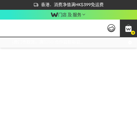
首次APP下单买满$450 输入 NEWAPP 即减$50
立即成为易赏钱会员尽享独家优惠
香港．消费净值满HK$399免运费
门店 及 服务
0
免运费门市取货，满$250 合作自取點自取免运费，净额消费满$399，免费送货上门！