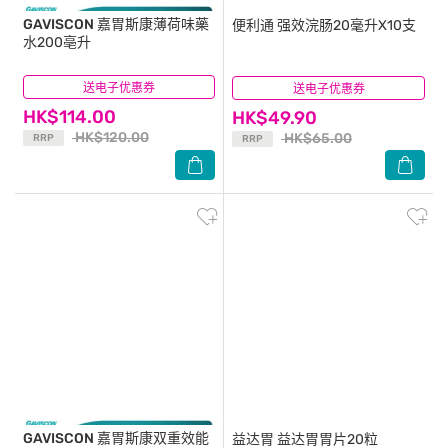
GAVISCON
嘉胃斯康薄荷味藥
便利通
强效浣肠20毫升X10支
水200亳升
送电子优惠券
(3)
送电子优惠券
(18)
HK$114.00
HK$49.90
HK$120.00
HK$65.00
RRP
RRP
GAVISCON
嘉胃斯康双重效能
益达胃
益达胃胃片20粒