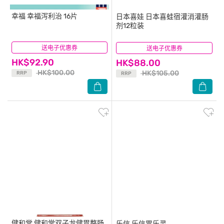
幸福
幸福泻利治 16片
日本喜娃
日本喜蛙宿灌消灌肠
剂12粒装
送电子优惠券
(10)
送电子优惠券
(0)
HK$92.90
HK$88.00
HK$100.00
HK$105.00
RRP
RRP
健和堂
健和堂双子龙健胃整肠
乐信
乐信胃乐灵