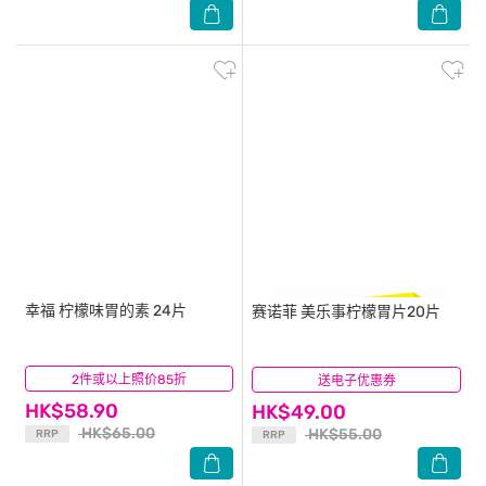
幸福
柠檬味胃的素 24片
赛诺菲
美乐事柠檬胃片20片
2件或以上照价85折
(10)
送电子优惠券
(10)
HK$58.90
HK$49.00
HK$65.00
HK$55.00
RRP
RRP