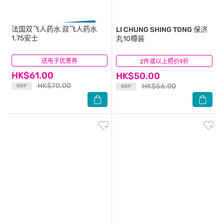
法国双飞人药水
双飞人药水
LI CHUNG SHING TONG
保济
1.75安士
丸10樽装
送电子优惠券
(363)
2件或以上照价9折
(215)
HK$61.00
HK$50.00
HK$70.00
HK$56.00
RRP
RRP