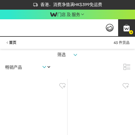
首次APP下单买满$450 输入 NEWAPP 即减$50
立即成为易赏钱会员尽享独家优惠
香港．消费净值满HK$399免运费
门店 及 服务
0
首页
43 件货品
筛选