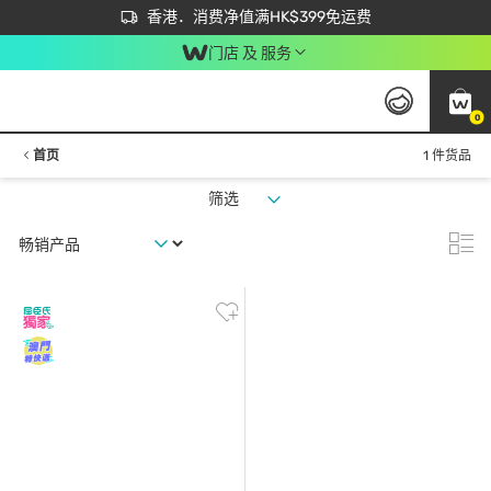
首次APP下单买满$450 输入 NEWAPP 即减$50
立即成为易赏钱会员尽享独家优惠
香港．消费净值满HK$399免运费
门店 及 服务
0
首页
1 件货品
筛选