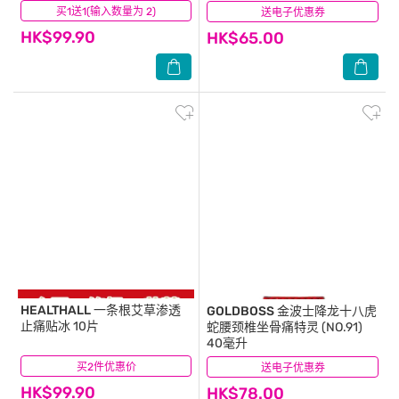
买1送1(输入数量为 2)
(26)
送电子优惠券
(6)
HK$99.90
HK$65.00
HEALTHALL
一条根艾草渗透
GOLDBOSS
金波士降龙十八虎
止痛贴冰 10片
蛇腰颈椎坐骨痛特灵 (NO.91)
40毫升
买2件优惠价
(12)
送电子优惠券
(21)
HK$99.90
HK$78.00