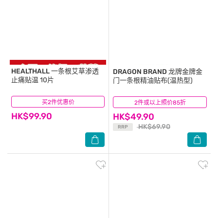
HEALTHALL
一条根艾草渗透
DRAGON BRAND
龙牌金牌金
止痛贴温 10片
门一条根精油贴布(温热型)
买2件优惠价
(23)
2件或以上照价85折
(5)
HK$99.90
HK$49.90
HK$69.90
RRP