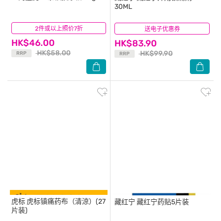
30ML
2件或以上照价7折
(8)
送电子优惠券
(25)
HK$46.00
HK$83.90
HK$58.00
HK$99.90
RRP
RRP
虎标
虎标镇痛药布（清涼）(27
藏红宁
藏红宁药贴5片装
片装)