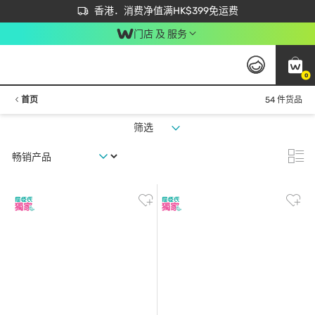
首次APP下单买满$450 输入 NEWAPP 即减$50
立即成为易赏钱会员尽享独家优惠
香港．消费净值满HK$399免运费
门店 及 服务
0
首页
54 件货品
筛选