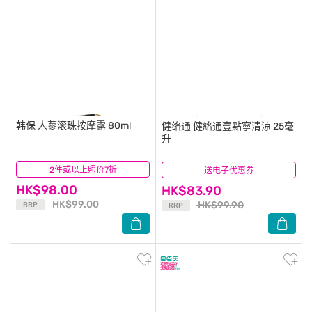
韩保
人蔘滚珠按摩露 80ml
健络通
健絡通壹點寧清涼 25毫
升
2件或以上照价7折
(7)
送电子优惠券
(51)
HK$98.00
HK$83.90
HK$99.00
HK$99.90
RRP
RRP