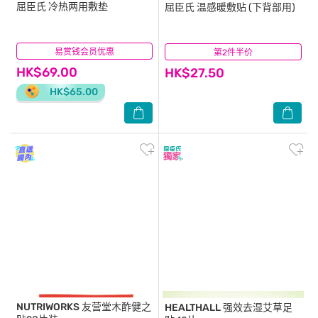
屈臣氏
冷热两用敷垫
屈臣氏
温感暖敷贴 (下背部用)
易赏钱会员优惠
(1)
第2件半价
(1)
HK$69.00
HK$27.50
HK$65.00
NUTRIWORKS
友营堂木酢健之
HEALTHALL
强效去湿艾草足