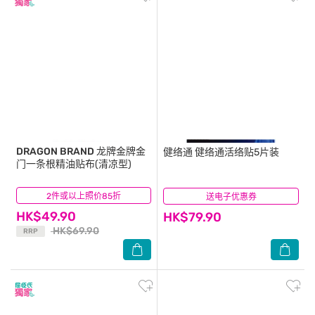
DRAGON BRAND
龙牌金牌金
健络通
健络通活络贴5片装
门一条根精油贴布(清凉型)
2件或以上照价85折
(10)
送电子优惠券
(22)
HK$49.90
HK$79.90
HK$69.90
RRP