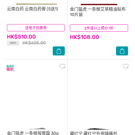
云南白药
云南白药膏 (5送1)
金门猛虎
一条根艾草精油贴布
10片装
送电子优惠券
(12)
2件或以上照价7折
(17)
HK$510.00
HK$108.00
HK$605.00
RRP
金门猛虎
一条根按摩霜 30g
藏红宁
藏红宁外用镇痛剂