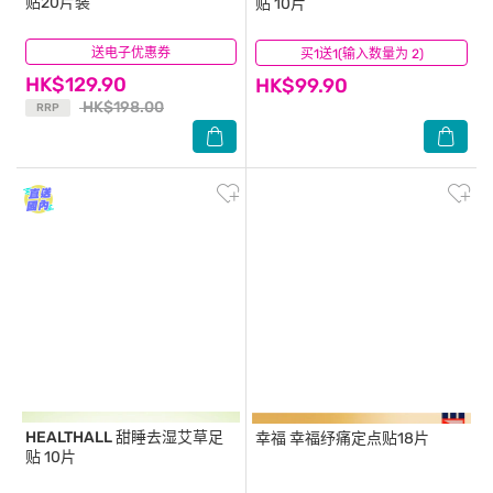
贴20片装
贴 10片
送电子优惠券
(68)
买1送1(输入数量为 2)
(56)
HK$129.90
HK$99.90
HK$198.00
RRP
HEALTHALL
甜睡去湿艾草足
幸福
幸福纾痛定点贴18片
贴 10片