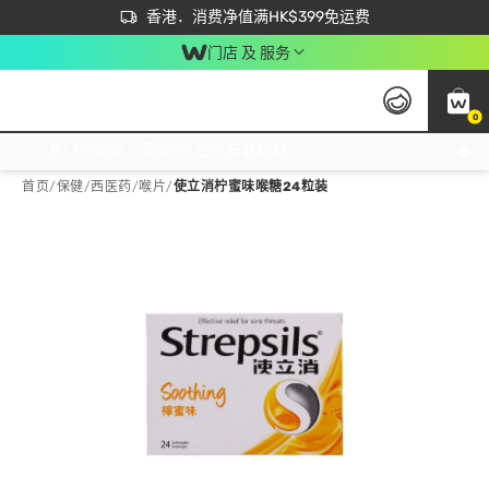
首次APP下单买满$450 输入 NEWAPP 即减$50
立即成为易赏钱会员尽享独家优惠
香港．消费净值满HK$399免运费
门店 及 服务
0
免运费门市取货，满$250 合作自取點自取免运费，净额消费满$399，免费送货上门！
首页
/
保健
/
西医药
/
喉片
/
使立消柠蜜味喉糖24粒装