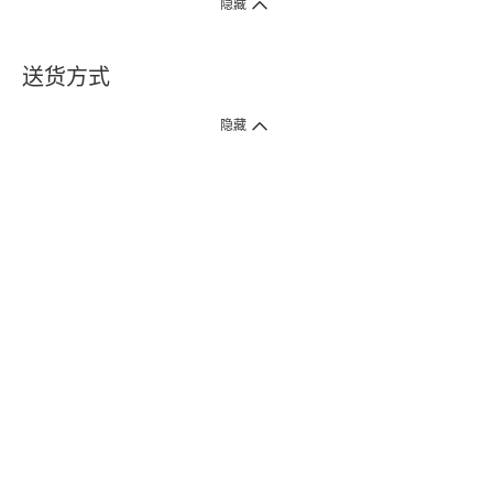
隐藏
送货方式
1. 送货到府（受卫生署条例规管产品除外 ）
隐藏
订单总额淨值满$399免运费（商户直送产品除外），选取「特快送」并于早
上9点至下午7点下单，最快30分钟内送到​。
2. 门店取货（商户直送产品除外）
超过160间门市满$50免费店取，选取「特快门店取货」最快30分钟可取货。
3. 顺丰智能柜（受卫生署条例规管或商户直送产品除外）
买满$250免费顺丰智能柜自提点自取，服务范围包括香港岛、九龙、新界、
各大小屋邨、屋苑商场等。
4.内地跨境直邮
订单总净值满$500免运费。