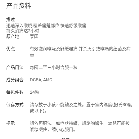
产品资料
描述
迅速深入喉咙,覆盖痛楚部位 快速舒缓喉痛
持久消痛达2小时
原产地
泰国
优点
有效滋润喉咙及舒缓喉痛,并杀灭引致喉痛的细菌及病
毒
产品用法
每隔二至三小时含服一粒
成分组合
DCBA, AMC
每包件数
24粒
储存方式
请存放于小孩不能触及之处。置于室内温度(摄氏30度
或以下)。
提示
請依照服法。如症狀持續，請諮詢醫生。幼兒可能被
喉糖哽住，請小心服用。