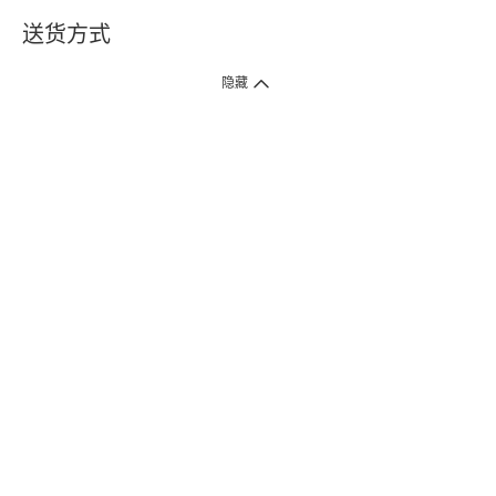
送货方式
1. 送货到府（受卫生署条例规管产品除外 ）
隐藏
订单总额淨值满$399免运费（商户直送产品除外），选取「特快送」并于早
上9点至下午7点下单，最快30分钟内送到​。
2. 门店取货（商户直送产品除外）
超过160间门市满$50免费店取，选取「特快门店取货」最快30分钟可取货。
3. 顺丰智能柜（受卫生署条例规管或商户直送产品除外）
买满$250免费顺丰智能柜自提点自取，服务范围包括香港岛、九龙、新界、
各大小屋邨、屋苑商场等。
4.内地跨境直邮
订单总净值满$500免运费。