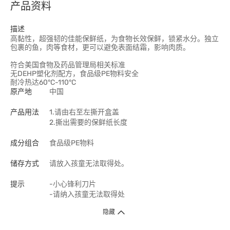
产品资料
描述
高黏性，超强韧的佳能保鲜纸，为食物长效保鲜，锁紧水分。独立
包裹的鱼，肉等食材，更可以避免表面结霜，影响肉质。
符合美国食物及药品管理局相关标准
无DEHP塑化剂配方，食品级PE物料安全
耐冷热达60°C-110°C
原产地
中国
产品用法
1.请由右至左撕开盒盖
2.撕出需要的保鲜纸长度
成分组合
食品级PE物料
储存方式
请放入孩童无法取得处。
提示
-小心锋利刀片
-请纳入孩童无法取得处
隐藏