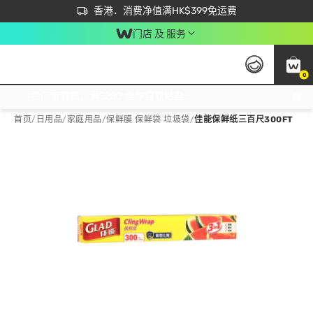
首次APP下单买满$450 输入 NEWAPP 即减$50
立即成为易赏钱会员尽享独家优惠
香港．消费净值满HK$399免运费
门店 及 服务
0
免运费门市取货，满$250 合作自取點自取免运费，净额消费满$399，免费送货上门！
首页
/
日用品
/
家庭用品
/
保鲜膜 保鲜袋 垃圾袋
/
佳能保鲜纸三百尺300FT