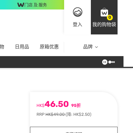
门店 及 服务
0
登入
我的购物袋
物
日用品
原箱优惠
品牌
46.50
HK$
95折
RRP
HK$49.00
(降: HK$2.50)