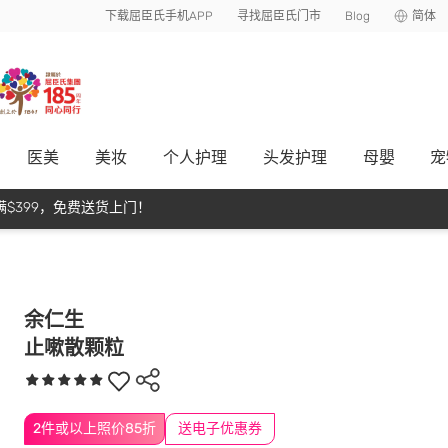
下载屈臣氏手机APP
寻找屈臣氏门市
Blog
简体
医美
美妆
个人护理
头发护理
母嬰
宠
$399，免费送货上门！
余仁生
止嗽散颗粒
2件或以上照价85折
送电子优惠券