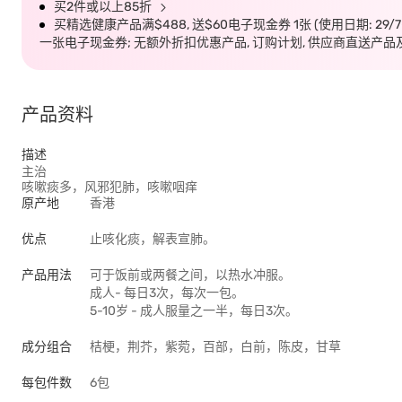
买2件或以上85折
买精选健康产品满$488, 送$60电子现金券 1张 (使用日期: 29/
一张电子现金券; 无额外折扣优惠产品, 订购计划, 供应商直送产品
产品资料
描述
主治
咳嗽痰多，风邪犯肺，咳嗽咽痒
原产地
香港
优点
止咳化痰，解表宣肺。
产品用法
可于饭前或两餐之间，以热水冲服。
成人- 每日3次，每次一包。
5-10岁 - 成人服量之一半，每日3次。
成分组合
桔梗，荆芥，紫菀，百部，白前，陈皮，甘草
每包件数
6包