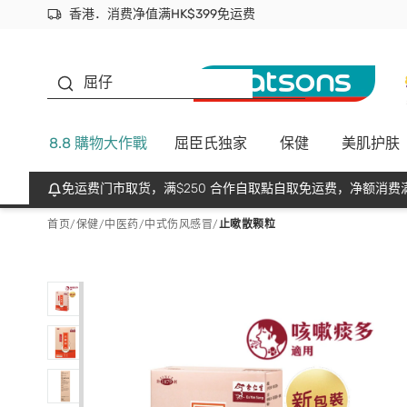
香港．消费净值满HK$399免运费
立即成为易赏钱会员尽享独家优惠
首次APP下单买满$450 输入 NEWAPP 即减$50
生蠔BB
屈仔
8.8 購物大作戰
屈臣氏独家
保健
美肌护肤
免运费门市取货，满$250 合作自取點自取免运费，净额消费满
首页
/
保健
/
中医药
/
中式伤风感冒
/
止嗽散颗粒