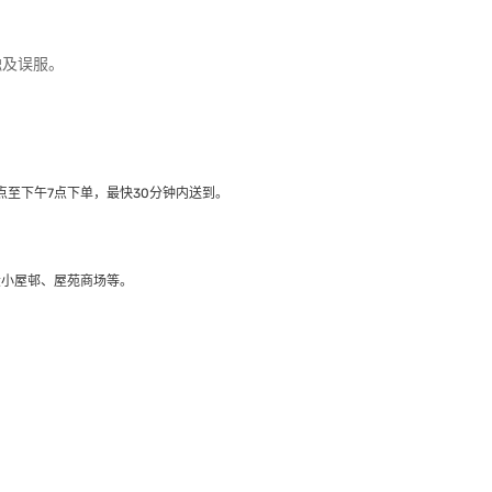
触及误服。
至下午7点下单，最快30分钟内送到​。
大小屋邨、屋苑商场等。