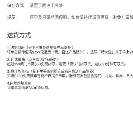
储存方式
请置于阴凉干爽处
提示
怀孕及月事期间停服。如病情持续请遵医嘱。避免儿童
送货方式
1. 送货到府（受卫生署条例规管产品除外 ）
订单总额淨值满$399免运费（商户直送产品除外），选取「特快送」并于早上9点
2. 门店取货（商户直送产品除外）
超过160间门市满$50免费店取，选取「特快门店取货」最快30分钟可取货。
3. 顺丰智能柜（受卫生署条例规管或商户直送产品除外）
买满$250免费顺丰智能柜自提点自取，服务范围包括香港岛、九龙、新界、各
4.内地跨境直邮
订单总净值满$500免运费。